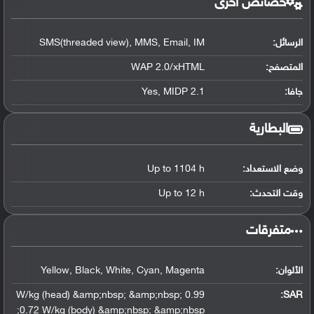
خصائص أخرى
الرسائل:
SMS(threaded view), MMS, Email, IM
المتصفح:
WAP 2.0/xHTML
جافا:
Yes, MIDP 2.1
البطارية
وضع الاستعداد:
Up to 1104 h
وقت التحدث:
Up to 12 h
‏متفرقات‏
الألوان:
Yellow, Black, White, Cyan, Magenta
0.99 W/kg (head) &amp;nbsp; &amp;nbsp;
:
SAR
0.72 W/kg (body) &amp;nbsp; &amp;nbsp;