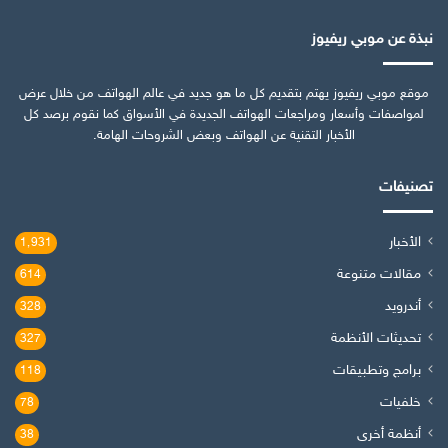
نبذة عن موبي ريفيوز
موقع موبي ريفيوز يهتم بتقديم كل ما هو جديد في عالم الهواتف من خلال عرض
لمواصفات وأسعار ومراجعات الهواتف الجديدة في الأسواق كما نقوم برصد كل
الأخبار التقنية عن الهواتف وبعض الشروحات الهامة.
تصنيفات
الأخبار
1٬931
مقالات متنوعة
614
أندرويد
328
تحديثات الأنظمة
327
برامج وتطبيقات
118
خلفيات
78
أنظمة أخرى
38