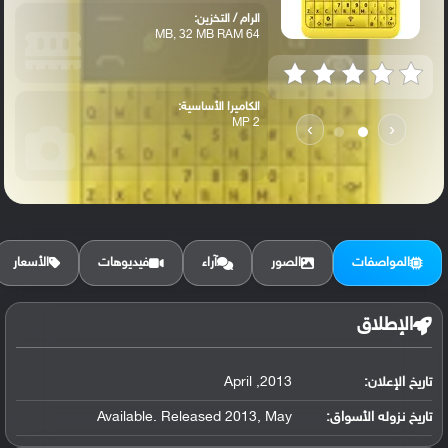
الرام / التخزين:
64 MB, 32 MB RAM
الكاميرا الأساسية:
2 MP
›
‹
المواصفات
الصور
آراء
فيديوهات
الأسعار
الإطلاق
تاريخ الإعلان:
2013, April
تاريخ نزوله الأسواق:
Available. Released 2013, May