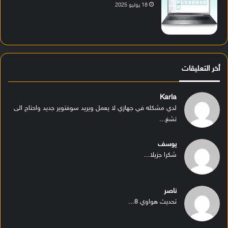
18 يوليو 2025
أخر التعليقات
Karla
لدي مشكله في جهازي لا يعمل ويريد سوفتوير جديد واحتاج الى
تشغ...
يوسف
شكرا جزيلا...
ناصر
تحديث هواوي 8...