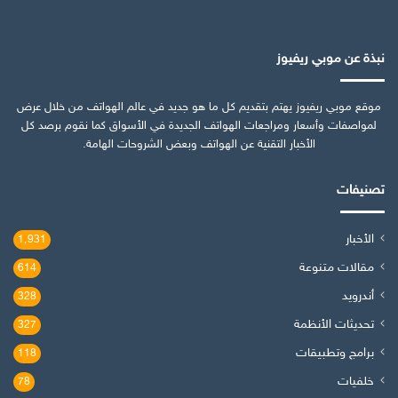
نبذة عن موبي ريفيوز
موقع موبي ريفيوز يهتم بتقديم كل ما هو جديد في عالم الهواتف من خلال عرض
لمواصفات وأسعار ومراجعات الهواتف الجديدة في الأسواق كما نقوم برصد كل
الأخبار التقنية عن الهواتف وبعض الشروحات الهامة.
تصنيفات
الأخبار
1٬931
مقالات متنوعة
614
أندرويد
328
تحديثات الأنظمة
327
برامج وتطبيقات
118
خلفيات
78