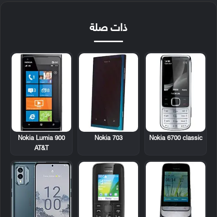
ذات صلة
Nokia Lumia 900
Nokia 703
Nokia 6700 classic
AT&T