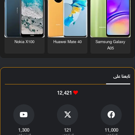
Nokia X100
Huawei Mate 40
Samsung Galaxy
A05
تابعنا على
12٬421
1٬300
121
11٬000