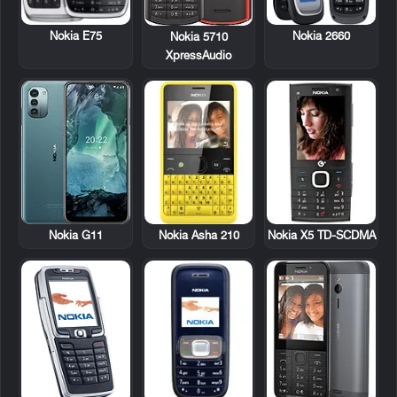
Nokia E75
Nokia 2660
Nokia 5710
XpressAudio
Nokia Asha 210
Nokia X5 TD-SCDMA
Nokia G11