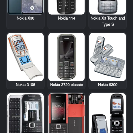
Nokia 114
Nokia X3 Touch and
Nokia X30
Type S
Nokia 3108
Nokia 3720 classic
Nokia 9300