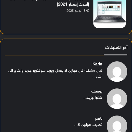
[أحدث إصدار 2021]
18 يوليو 2025
أخر التعليقات
Karla
لدي مشكله في جهازي لا يعمل ويريد سوفتوير جديد واحتاج الى
تشغ...
يوسف
شكرا جزيلا...
ناصر
تحديث هواوي 8...