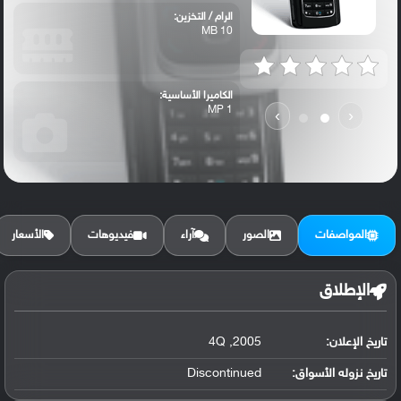
الرام / التخزين:
10 MB
الكاميرا الأساسية:
1 MP
›
‹
المواصفات
الصور
آراء
فيديوهات
الأسعار
الإطلاق
تاريخ الإعلان:
2005, 4Q
تاريخ نزوله الأسواق:
Discontinued