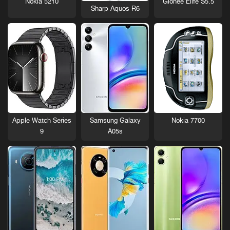
Nokia 5210
Gionee Elife S5.5
Sharp Aquos R6
Nokia 7700
Apple Watch Series
Samsung Galaxy
9
A05s