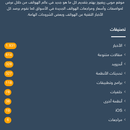
موقع موبي ريفيوز يهتم بتقديم كل ما هو جديد في عالم الهواتف من خلال عرض
لمواصفات وأسعار ومراجعات الهواتف الجديدة في الأسواق كما نقوم برصد كل
الأخبار التقنية عن الهواتف وبعض الشروحات الهامة.
تصنيفات
الأخبار
1٬931
مقالات متنوعة
614
أندرويد
328
تحديثات الأنظمة
327
برامج وتطبيقات
118
خلفيات
78
أنظمة أخرى
38
iOS
19
مراجعات
6