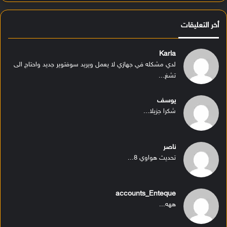
أخر التعليقات
Karla
لدي مشكله في جهازي لا يعمل ويريد سوفتوير جديد واحتاج الى
تشغ...
يوسف
شكرا جزيلا...
ناصر
تحديث هواوي 8...
accounts_Enteque
ههه...