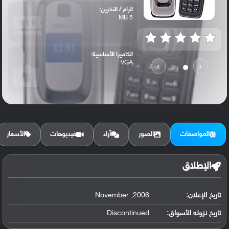
الرام / التخزين:
5 MB
الكاميرا الأساسية:
VGA
›
‹
المواصفات
الصور
آراء
فيديوهات
الأسعار
الإطلاق
تاريخ الإعلان:
2006, November
تاريخ نزوله الأسواق:
Discontinued