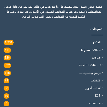
موقع موبي ريفيوز يهتم بتقديم كل ما هو جديد في عالم الهواتف من خلال عرض
لمواصفات وأسعار ومراجعات الهواتف الجديدة في الأسواق كما نقوم برصد كل
الأخبار التقنية عن الهواتف وبعض الشروحات الهامة.
تصنيفات
الأخبار
1٬931
مقالات متنوعة
614
أندرويد
328
تحديثات الأنظمة
327
برامج وتطبيقات
118
خلفيات
78
أنظمة أخرى
38
iOS
19
مراجعات
6