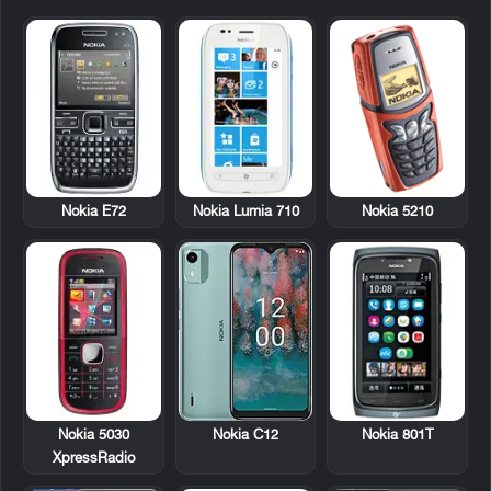
Nokia E72
Nokia Lumia 710
Nokia 5210
Nokia 5030
Nokia 801T
Nokia C12
XpressRadio