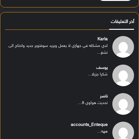
أخر التعليقات
Karla
لدي مشكله في جهازي لا يعمل ويريد سوفتوير جديد واحتاج الى
تشغ...
يوسف
شكرا جزيلا...
ناصر
تحديث هواوي 8...
accounts_Enteque
ههه...