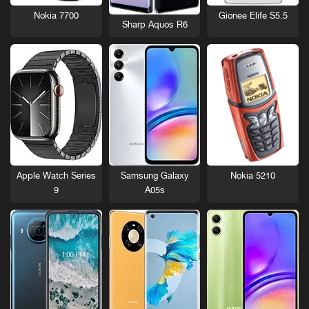
Nokia 7700
Gionee Elife S5.5
Sharp Aquos R6
Nokia 5210
Apple Watch Series
Samsung Galaxy
9
A05s