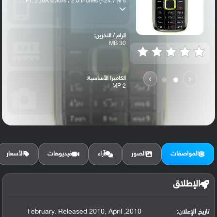
TFT, 256K colors ، 2.0 inches (~24.7% s...
الرام / التخزين:
30 MB
›
‹
الكاميرا الأساسية:
2 MP
المواصفات
الصور
آراء
فيديوهات
الأسعار
الإطلاق
تاريخ الإعلان:
2010, February. Released 2010, April