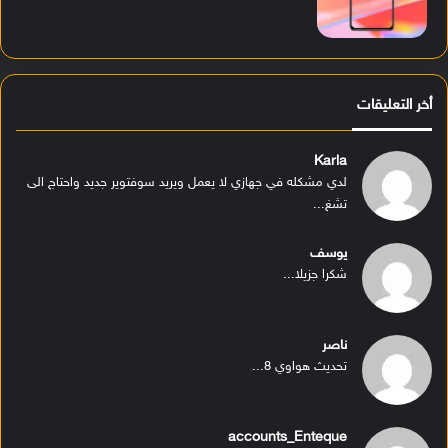
أخر التعليقات
Karla
لدي مشكله في جهازي لا يعمل ويريد سوفتوير جديد واحتاج الى
تشغ...
يوسف
شكرا جزيلا...
ناصر
تحديث هواوي 8...
accounts_Enteque