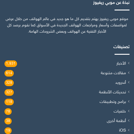
نبذة عن موبي ريفيوز
موقع موبي ريفيوز يهتم بتقديم كل ما هو جديد في عالم الهواتف من خلال عرض
لمواصفات وأسعار ومراجعات الهواتف الجديدة في الأسواق كما نقوم برصد كل
الأخبار التقنية عن الهواتف وبعض الشروحات الهامة.
تصنيفات
الأخبار
1٬931
مقالات متنوعة
614
أندرويد
328
تحديثات الأنظمة
327
برامج وتطبيقات
118
خلفيات
78
أنظمة أخرى
38
iOS
19