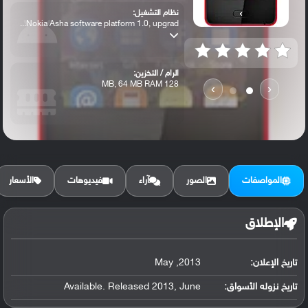
نظام التشغيل:
Nokia Asha software platform 1.0, upgrad...
الرام / التخزين:
128 MB, 64 MB RAM
›
‹
الكاميرا الأساسية:
3.15 MP,
المواصفات
الصور
آراء
فيديوهات
الأسعار
الإطلاق
تاريخ الإعلان:
2013, May
تاريخ نزوله الأسواق:
Available. Released 2013, June