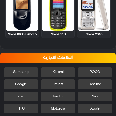
Nokia 8800 Sirocco
Nokia 110
Nokia 2310
العلامات التجارية
Samsung
Xiaomi
POCO
Google
Infinix
Realme
vivo
Redmi
Nex
HTC
Motorola
Apple