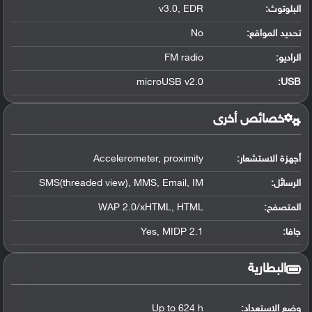
البلوتوث
:
v3.0, EDR
تحديد المواقع
:
No
الراديو:
FM radio
microUSB v2.0
:
USB
خصائص أخرى
أجهزة الاستشعار:
Accelerometer, proximity
الرسائل:
SMS(threaded view), MMS, Email, IM
المتصفح:
WAP 2.0/xHTML, HTML
جافا:
Yes, MIDP 2.1
البطارية
وضع الاستعداد:
Up to 624 h