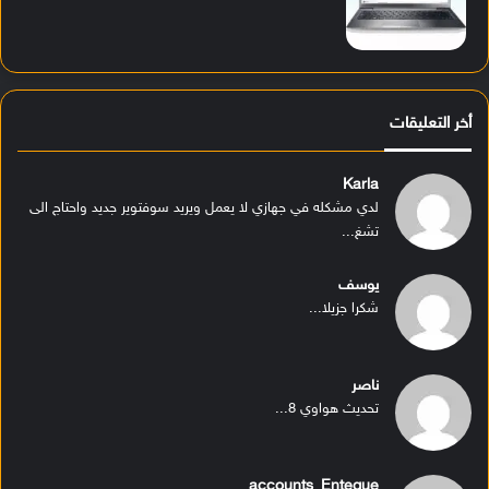
أخر التعليقات
Karla
لدي مشكله في جهازي لا يعمل ويريد سوفتوير جديد واحتاج الى
تشغ...
يوسف
شكرا جزيلا...
ناصر
تحديث هواوي 8...
accounts_Enteque