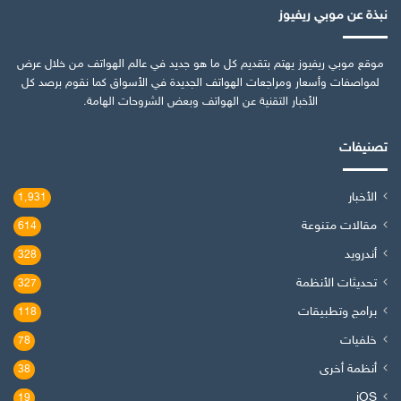
نبذة عن موبي ريفيوز
موقع موبي ريفيوز يهتم بتقديم كل ما هو جديد في عالم الهواتف من خلال عرض
لمواصفات وأسعار ومراجعات الهواتف الجديدة في الأسواق كما نقوم برصد كل
الأخبار التقنية عن الهواتف وبعض الشروحات الهامة.
تصنيفات
الأخبار
1٬931
مقالات متنوعة
614
أندرويد
328
تحديثات الأنظمة
327
برامج وتطبيقات
118
خلفيات
78
أنظمة أخرى
38
iOS
19