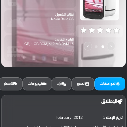
نظام التشغيل:
Nokia Belle OS
الرام / التخزين:
16 GB, 1 GB ROM, 512 MB RAM
›
‹
الكاميرا الأساسية:
41 MP (38 MP effective), f/2.4, Carl Zei...
المواصفات
الصور
آراء
فيديوهات
الأسعار
الإطلاق
تاريخ الإعلان:
2012, February