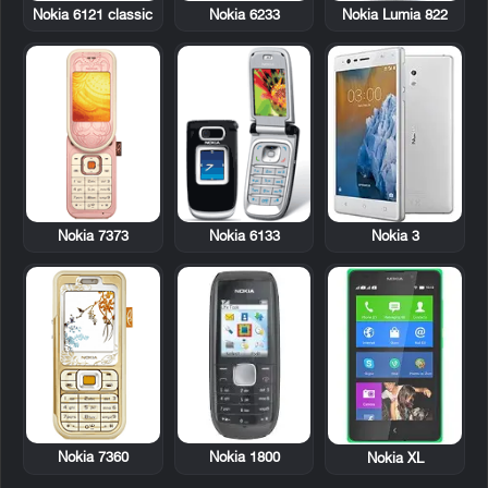
Nokia 6121 classic
Nokia 6233
Nokia Lumia 822
Nokia 7373
Nokia 6133
Nokia 3
Nokia 7360
Nokia 1800
Nokia XL