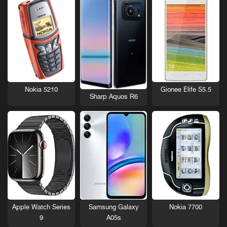
Nokia 5210
Gionee Elife S5.5
Sharp Aquos R6
Nokia 7700
Apple Watch Series
Samsung Galaxy
9
A05s