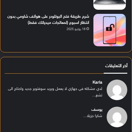
شرح طريقة فتح البوتلودر على هواتف شاومي بدون
انتظار اسبوع (لمعالجات ميدياتك فقط)
18 يوليو 2025
أخر التعليقات
Karla
لدي مشكله في جهازي لا يعمل ويريد سوفتوير جديد واحتاج الى
تشغ...
يوسف
شكرا جزيلا...