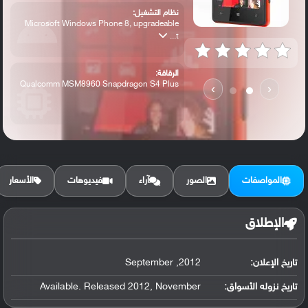
نظام التشغيل:
Microsoft Windows Phone 8, upgradeable
t...
الرقاقة:
Qualcomm MSM8960 Snapdragon S4 Plus
›
‹
الرام / التخزين:
8 GB, 1 GB RAM
المواصفات
الصور
آراء
فيديوهات
الأسعار
الكاميرا الأساسية:
8 MP, Carl Zeiss optics, autofocus, dual...
الإطلاق
تاريخ الإعلان:
2012, September
تاريخ نزوله الأسواق:
Available. Released 2012, November