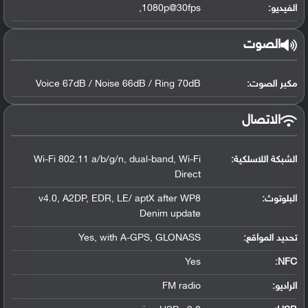
الفيديو:
1080p@30fps,
الصوت
مكبر الصوت:
Voice 67dB / Noise 66dB / Ring 70dB
الاتصال
الشبكة اللاسلكية:
Wi-Fi 802.11 a/b/g/n, dual-band, Wi-Fi
Direct
البلوتوث
:
v4.0, A2DP, EDR, LE/ aptX after WP8
Denim update
تحديد المواقع
:
Yes, with A-GPS, GLONASS
Yes
:
NFC
الراديو:
FM radio