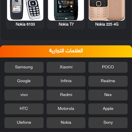
Nokia 6103
Nokia T7
Nokia 225 4G
العلامات التجارية
Samsung
Xiaomi
POCO
Google
Infinix
Realme
vivo
Redmi
Nex
HTC
Motorola
Apple
Ulefone
Nokia
Sony