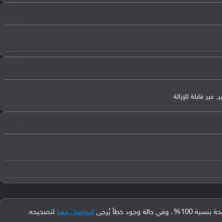
جود خطأ يُرجى
التواصل معنا
لتصحيحه.