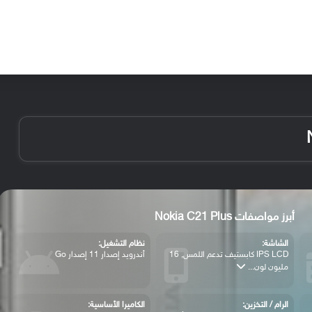
الأخبار
مقالات
الأجهزة
الأنظمة والتطبيقات
أبرز مواصفات Nokia C21 Plus
الشاشة:
نظام التشغيل:
IPS LCD كابستيف تدعم اللمس, 16
أندرويد إصدار 11 إصدار Go
مليون لون...
الرام / التخزين:
الكاميرا الأساسية: