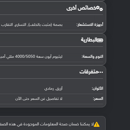
خصائص أخرى
أجهزة الاستشعار:
بصمة (مثبت بالخلف), التسارع, التقارب
البطارية
النوع والسعة:
ليثيوم أيون سعة 4000/5050 مللي أمبير, غير قابلة للإزالة
‏متفرقات‏
الألوان:
أزرق, رمادي
السعر:
لا تفاصيل غن السعر حتى الآن
لا يمكننا ضمان صحة المعلومات الموجودة في هذه الصفحة بنسبة 100%، وفي حالة و