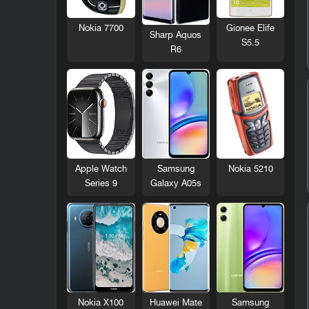
Nokia 7700
Gionee Elife
Sharp Aquos
S5.5
R6
Nokia 5210
Apple Watch
Samsung
Series 9
Galaxy A05s
Nokia X100
Huawei Mate
Samsung