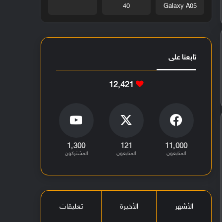
40
Galaxy A05
تابعنا على
12٬421
1٬300
121
11٬000
المتابعون
المتابعون
المشتركون
الأشهر
الأخيرة
تعليقات