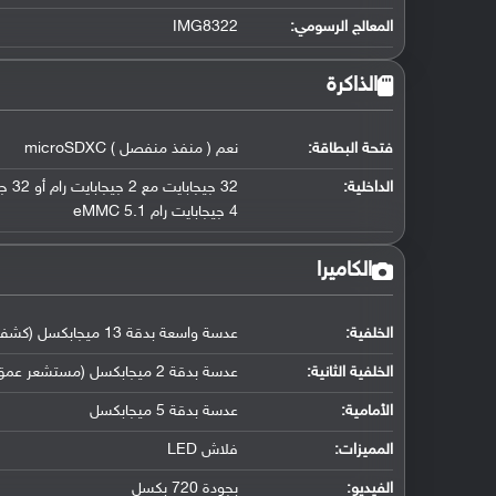
المعالج الرسومي
:
IMG8322
الذاكرة
فتحة البطاقة:
نعم ( منفذ منفصل ) microSDXC
الداخلية:
4 جيجابايت رام eMMC 5.1
الكاميرا
الخلفية:
عدسة واسعة بدقة 13 ميجابكسل (كشف تلقائي)
الخلفية الثانية:
عدسة بدقة 2 ميجابكسل (مستشعر عمق)
الأمامية:
عدسة بدقة 5 ميجابكسل
المميزات:
فلاش LED
الفيديو:
بجودة 720 بكسل