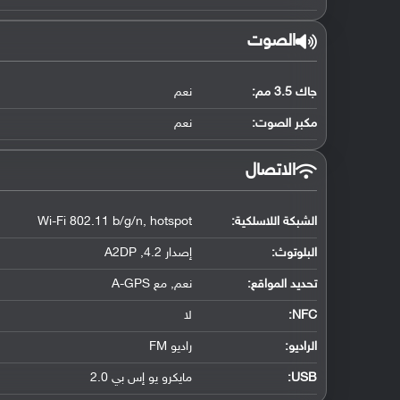
الصوت
جاك 3.5 مم:
نعم
مكبر الصوت:
نعم
الاتصال
الشبكة اللاسلكية:
Wi-Fi 802.11 b/g/n, hotspot
البلوتوث
:
إصدار 4.2, A2DP
تحديد المواقع
:
نعم, مع A-GPS
NFC
:
لا
الراديو:
راديو FM
USB
:
مايكرو يو إس بي 2.0