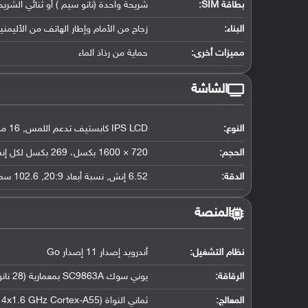
بطاقة SIM:
شريحة واحدة (نانو سيم ) أو ثنائي الشريح
البناء:
زجاج من الأمام وإطار الهاتف من الأليم
مميزات أخرى:
حماية من رذاذ الماء
الشاشة
النوع:
IPS LCD كابستيف تدعم اللمس, 16 مليون لون
الحجم:
720 × 1600 بكسل، 269 بكسل لكل إنش
الدقة:
6.52 إنش, نسبة أبعاد 20:9, 102.6 سم2 (حوالي 82.1 ٪ نسبة إستحواذ الشاشة)
المنصة
نظام التشغيل
:
أندرويد إصدار 11 إصدار Go
الرقاقة
:
يوني سوك SC9863A بمعمارية (28 نانو متر)
المعالج
:
ثماني النواة (4x1.6 GHz Cortex-A55 و 4x1.2 GHz Cortex-A55)