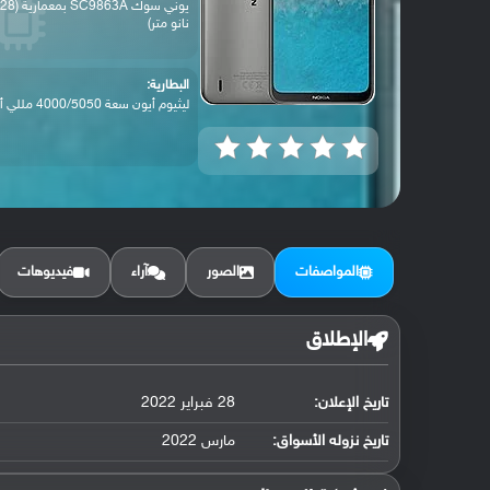
يوني سوك SC9863A بمعمارية (28
نانو متر)
البطارية:
ليثيوم أيون سعة 4000/5050 مللي أمبير, غي...
المواصفات
الصور
آراء
فيديوهات
الإطلاق
تاريخ الإعلان:
28 فبراير 2022
تاريخ نزوله الأسواق:
مارس 2022