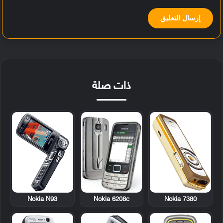
ذات صلة
Nokia N93
Nokia 6208c
Nokia 7380