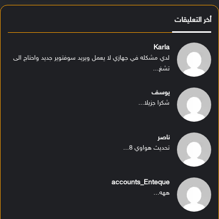
أخر التعليقات
Karla
لدي مشكله في جهازي لا يعمل ويريد سوفتوير جديد واحتاج الى
تشغ...
يوسف
شكرا جزيلا...
ناصر
تحديث هواوي 8...
accounts_Enteque
ههه...