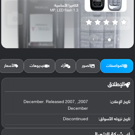
الكاميرا الأساسية:
1.3 MP, LED flash
›
‹
المواصفات
الصور
آراء
فيديوهات
الأسعار
الإطلاق
تاريخ الإعلان:
2007, December. Released 2007,
December
تاريخ نزوله الأسواق:
Discontinued