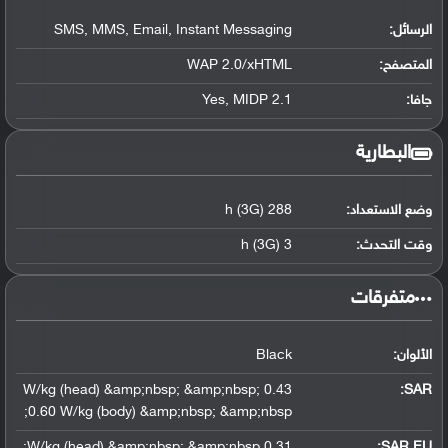
الرسائل:
SMS, MMS, Email, Instant Messaging
المتصفح:
WAP 2.0/xHTML
جافا:
Yes, MIDP 2.1
البطارية
وضع الاستعداد:
288 h (3G)
وقت التحدث:
3 h (3G)
‏متفرقات‏
الألوان:
Black
0.43 W/kg (head) &amp;nbsp; &amp;nbsp;
:
SAR
0.60 W/kg (body) &amp;nbsp; &amp;nbsp;
0.31 W/kg (head) &amp;nbsp; &amp;nbsp;
SAR EU: