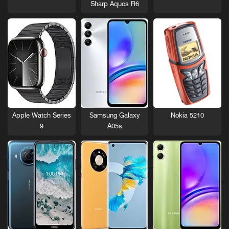
Sharp Aquos R6
Nokia 5210
Apple Watch Series
Samsung Galaxy
9
A05s