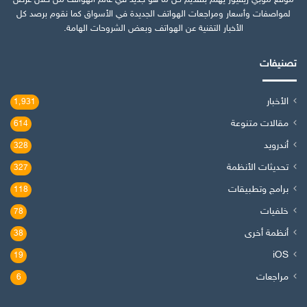
موقع موبي ريفيوز يهتم بتقديم كل ما هو جديد في عالم الهواتف من خلال عرض
لمواصفات وأسعار ومراجعات الهواتف الجديدة في الأسواق كما نقوم برصد كل
الأخبار التقنية عن الهواتف وبعض الشروحات الهامة.
تصنيفات
الأخبار
1٬931
مقالات متنوعة
614
أندرويد
328
تحديثات الأنظمة
327
برامج وتطبيقات
118
خلفيات
78
أنظمة أخرى
38
iOS
19
مراجعات
6