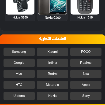
Nokia 3250
Nokia 1616
Nokia C200
العلامات التجارية
Samsung
Xiaomi
POCO
Google
Infinix
Realme
vivo
Redmi
Nex
HTC
Motorola
Apple
Ulefone
Nokia
Sony