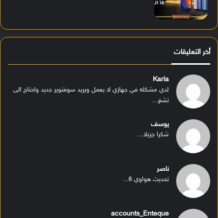
أخر التعليقات
Karla
لدي مشكله في جهازي لا يعمل ويريد سوفتوير جديد واحتاج الى
تشغ...
يوسف
شكرا جزيلا...
ناصر
تحديث هواوي 8...
accounts_Enteque