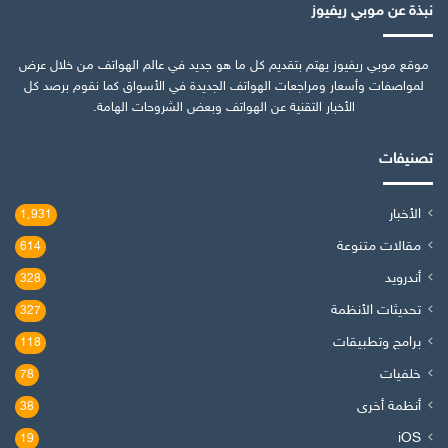
نبذة عن موبي ريفيوز
موقع موبي ريفيوز يهتم بتقديم كل ما هو جديد في عالم الهواتف من خلال عرض
لمواصفات وأسعار ومراجعات الهواتف الجديدة في الأسواق كما نقوم برصد كل
الأخبار التقنية عن الهواتف وبعض الشروحات الهامة.
تصنيفات
الأخبار
1٬931
مقالات متنوعة
614
أندرويد
328
تحديثات الأنظمة
327
برامج وتطبيقات
118
خلفيات
78
أنظمة أخرى
38
iOS
19