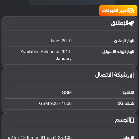
تمييز الفروقات
الإطلاق
تاريخ الإعلان:
2010
,
June
تاريخ نزوله الأسواق:
,
Available. Released 2011
January
شبكة الاتصال
التقنية:
GSM
شبكة 2G:
GSM 900 / 1800
الجسم
الأبعاد:
108 x 45 x 13.8 mm
61 cc (4.25
,