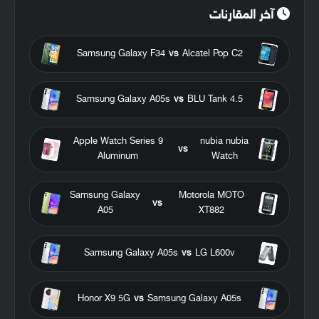
آخر المقارنات
Samsung Galaxy F34
vs
Alcatel Pop C2
Samsung Galaxy A05s
vs
BLU Tank 4.5
Apple Watch Series 9
nubia nubia
vs
Aluminum
Watch
Samsung Galaxy
Motorola MOTO
vs
A05
XT882
Samsung Galaxy A05s
vs
LG L600v
Honor X9 5G
vs
Samsung Galaxy A05s