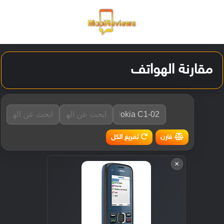
القائمة
تسجيل ا
الو
مقارنة الهواتف
تفريغ الكل
قارن
×