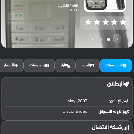
الرام / التخزين:
4 MB
›
‹
المواصفات
الصور
آراء
فيديوهات
الأسعار
الإطلاق
تاريخ الإعلان:
2007, May
تاريخ نزوله الأسواق:
Discontinued
شبكة الاتصال