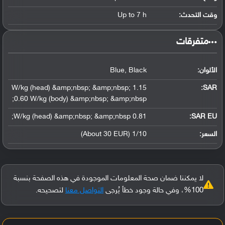
وقت التحدث:
Up to 7 h
‏متفرقات‏
الألوان:
Blue, Black
1.15 W/kg (head) &amp;nbsp; &amp;nbsp;
:
SAR
0.60 W/kg (body) &amp;nbsp; &amp;nbsp;
0.81 W/kg (head) &amp;nbsp; &amp;nbsp;
SAR EU:
السعر:
1/10 (About 30 EUR)
لا يمكننا ضمان صحة المعلومات الموجودة في هذه الصفحة بنسبة
100%، وفي حالة وجود خطأ يُرجى
التواصل معنا
لتصحيحه.