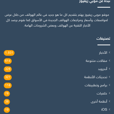
نبذة عن موبي ريفيوز
موقع موبي ريفيوز يهتم بتقديم كل ما هو جديد في عالم الهواتف من خلال عرض
لمواصفات وأسعار ومراجعات الهواتف الجديدة في الأسواق كما نقوم برصد كل
الأخبار التقنية عن الهواتف وبعض الشروحات الهامة.
تصنيفات
الأخبار
1٬931
مقالات متنوعة
614
أندرويد
328
تحديثات الأنظمة
327
برامج وتطبيقات
118
خلفيات
78
أنظمة أخرى
38
iOS
19