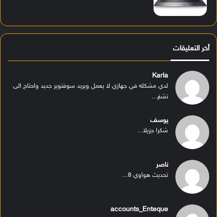
أخر التعليقات
Karla
لدي مشكله في جهازي لا يعمل ويريد سوفتوير جديد واحتاج الى
تشغ...
يوسف
شكرا جزيلا...
ناصر
تحديث هواوي 8...
accounts_Enteque