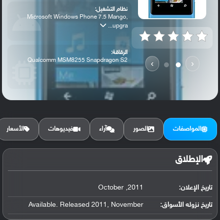
نظام التشغيل:
Microsoft Windows Phone 7.5 Mango,
upgra...
الرقاقة:
Qualcomm MSM8255 Snapdragon S2
›
‹
الرام / التخزين:
16 GB, 512 MB RAM
المواصفات
الصور
آراء
فيديوهات
الأسعار
الكاميرا الأساسية:
8 MP, Carl Zeiss optics, autofocus, dual...
الإطلاق
تاريخ الإعلان:
2011, October
تاريخ نزوله الأسواق:
Available. Released 2011, November