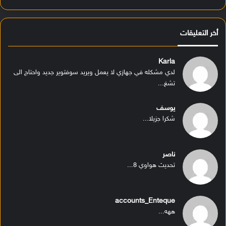
أخر التعليقات
Karla
لدي مشكله في جهازي لا يعمل ويريد سوفتوير جديد واحتاج الى
تشغ...
يوسف
شكرا جزيلا...
ناصر
تحديث هواوي 8...
accounts_Enteque
ههه...