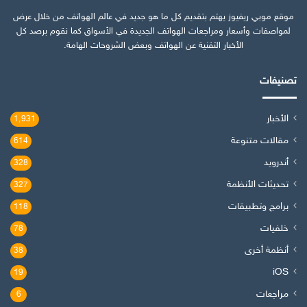
موقع موبي ريفيوز يهتم بتقديم كل ما هو جديد في عالم الهواتف من خلال عرض
لمواصفات وأسعار ومراجعات الهواتف الجديدة في الأسواق كما نقوم برصد كل
الأخبار التقنية عن الهواتف وبعض الشروحات الهامة.
تصنيفات
الأخبار
1٬931
مقالات متنوعة
614
أندرويد
328
تحديثات الأنظمة
327
برامج وتطبيقات
118
خلفيات
78
أنظمة أخرى
38
iOS
19
مراجعات
6