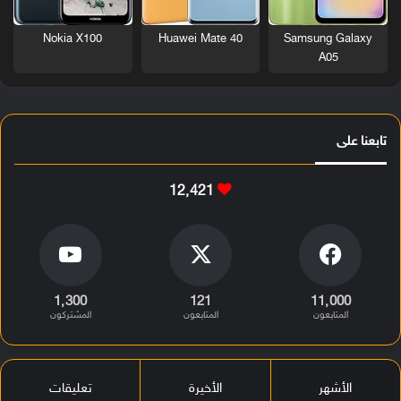
Nokia X100
Huawei Mate 40
Samsung Galaxy
A05
تابعنا على
12٬421
1٬300
121
11٬000
المتابعون
المتابعون
المشتركون
الأشهر
الأخيرة
تعليقات