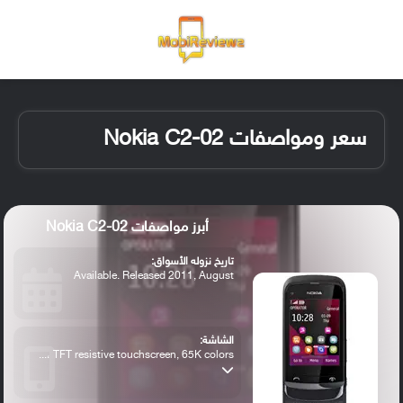
القائمة
تسجيل ا
الو
سعر ومواصفات Nokia C2-02
أبرز مواصفات Nokia C2-02
تاريخ نزوله الأسواق:
Available. Released 2011, August
الشاشة:
TFT resistive touchscreen, 65K colors ،...