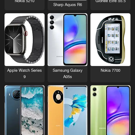
Nokia 5210
Gionee Elife S5.5
Sharp Aquos R6
Nokia 7700
Apple Watch Series
Samsung Galaxy
9
A05s