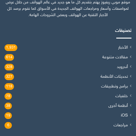
موقع موبي ريفيوز يهتم بتقديم كل ما هو جديد في عالم الهواتف من خلال عرض
لمواصفات وأسعار ومراجعات الهواتف الجديدة في الأسواق كما نقوم برصد كل
الأخبار التقنية عن الهواتف وبعض الشروحات الهامة.
تصنيفات
الأخبار
1٬931
مقالات متنوعة
614
أندرويد
328
تحديثات الأنظمة
327
برامج وتطبيقات
118
خلفيات
78
أنظمة أخرى
38
iOS
19
مراجعات
6