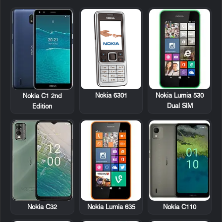
Nokia 6301
Nokia Lumia 530
Nokia C1 2nd
Dual SIM
Edition
Nokia Lumia 635
Nokia C32
Nokia C110