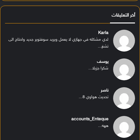
أخر التعليقات
Karla
لدي مشكله في جهازي لا يعمل ويريد سوفتوير جديد واحتاج الى
تشغ...
يوسف
شكرا جزيلا...
ناصر
تحديث هواوي 8...
accounts_Enteque
ههه...