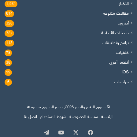
الأخبار
1٬931
مقالات متنوعة
614
أندرويد
328
تحديثات الأنظمة
327
برامج وتطبيقات
118
خلفيات
78
أنظمة أخرى
38
iOS
19
مراجعات
6
© حقوق الطبع والنشر 2026, جميع الحقوق محفوظة
الرئيسية
سياسة الخصوصية
شروط الاستخدام
اتصل بنا
‫X
فيسبوك
‫YouTube
تيلقرام