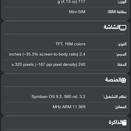
الوزن:
117 g (4.13 oz)
بطاقة SIM:
Mini-SIM
الشاشة
النوع:
TFT, 16M colors
الحجم:
2.4 inches (~35.3% screen-to-body ratio)
الدقة:
240 x 320 pixels (~167 ppi pixel density)
المنصة
نظام التشغيل
:
Symbian OS 9.3, S60 rel. 3.2
المعالج
:
369 MHz ARM 11
الذاكرة