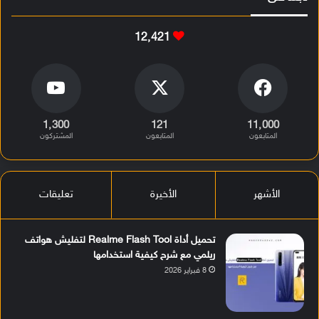
12٬421
1٬300
121
11٬000
المتابعون
المتابعون
المشتركون
الأشهر
الأخيرة
تعليقات
تحميل أداة Realme Flash Tool لتفليش هواتف
ريلمي مع شرح كيفية استخدامها
8 فبراير 2026