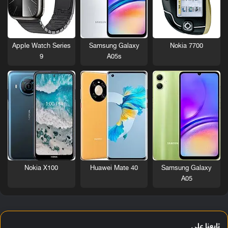
Nokia 7700
Apple Watch Series
Samsung Galaxy
9
A05s
Nokia X100
Huawei Mate 40
Samsung Galaxy
A05
تابعنا على