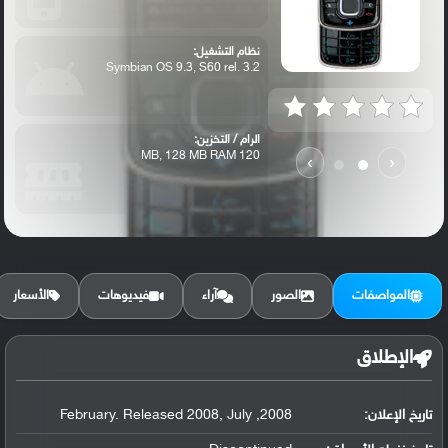
نظام التشغيل:
Symbian OS 9.3, S60 rel. 3.2
الرام / التخزين:
120 MB, 128 MB RAM
›
‹
الكاميرا الأساسية:
3.15 MP, autofocus, LED flash
المواصفات
الصور
آراء
فيديوهات
الأسعار
الإطلاق
تاريخ الإعلان:
2008, February. Released 2008, July