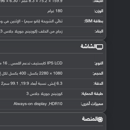
الأبعاد:
159.9 × 75.2 × 8.3 ملم - 6.30 × 2.96 × 0.33 إنش
الوزن:
180 غرام
بطاقة SIM:
ثنائي الشريحة (نانو سيم) - الإثنين في و
البناء:
زجاج من الخلف (كورنينج جوريلا جلاس 3) وزجاج من الأمام (كورنينج جوريلا جلاس 3) وإطار الهاتف من البلاستيك
الشاشة
النوع:
IPS LCD كابستيف تدعم اللمس , 16 مليون لون
الحجم:
1080 × 2280 بكسل، 400 بكسل لكل إنش
الدقة:
6.3 إنش, نسبة أبعاد 19:9, 99.1 سم2 (حوالي 82.4 ٪ من نسبة الإستحواذ على الشاشة)
طبقة الحماية:
كورنينج جوريلا جلاس 3
مميزات أخرى:
Always-on display ,HDR10
المنصة