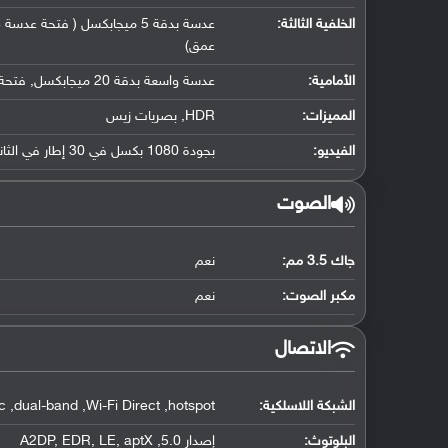
الخلفية الثالثة:
عمق)
الأمامية:
عدسة واسعة بدقة 20 ميجابكسل, فتحة عدسة f/2.0, حجم مستشعر 1/3"وحجم بكسل 0.9 مايكرومتر
المميزات:
HDR, بصريات زيس
الفيديو:
بجودة 1080 بكسل في 30 إطار في الثانية
الصوت
جاك 3.5 مم:
نعم
مكبر الصوت:
نعم
الاتصال
الشبكة اللاسلكية:
 ,dual-band ,Wi-Fi Direct ,hotspot
البلوتوث
:
إصدار 5.0, A2DP, EDR, LE, aptX