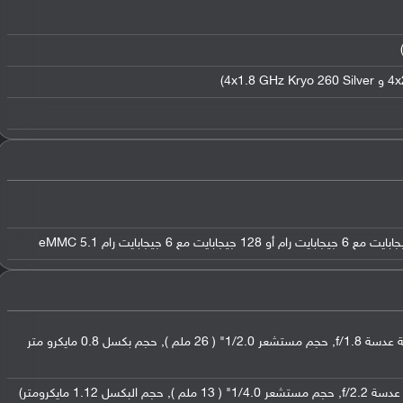
عدسة واسعة بدقة 48 ميجابكسل ( فتحة عدسة f/1.8, حجم مستشعر 1/2.0" ( 26 ملم ), حجم بكسل 0.8 مايكرو متر