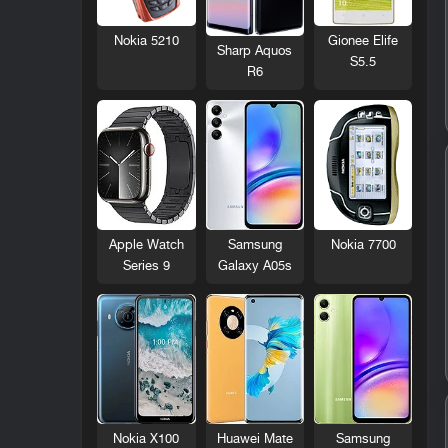
Nokia 5210
Gionee Elife
Sharp Aquos
S5.5
R6
Nokia 7700
Apple Watch
Samsung
Series 9
Galaxy A05s
Nokia X100
Huawei Mate
Samsung