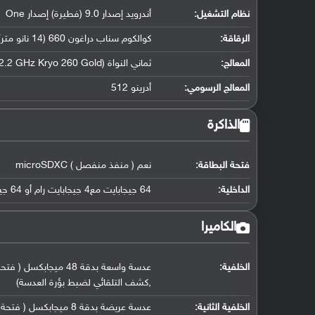
نظام التشغيل
:
أندرويد إصدار 9.0 (فطيرة) إصدار One
الرقاقة
:
كوالكوم سناب دراغون 660 (14 نانو متر)
المعالج
:
ثماني النواة (4x2.2 GHz Kryo 260 Gold و 4x1.8 GHz Kryo 260 Silver)
المعالج الرسومي
:
أدرينو 512
الذاكرة
فتحة البطاقة:
نعم ( منفذ منفصل ) microSDXC
الداخلية:
64 جيجابايت مع4 جيجابايت رام أو 64 جيجابايت مع 6 جيجابايت رام أو 128 جيجابايت مع 6 جيجابايت رام eMMC 5.1
الكاميرا
الخلفية:
,كشف التلقائي لضبط بؤرة العدسة)
الخلفية الثانية:
عدسة عريضة بدقة 8 ميجابكسل ( فتحة عدسة f/2.2, حجم مستشعر 1/4.0" ( 13 ملم ), حجم البكسل 1.12 مايكرومتر)