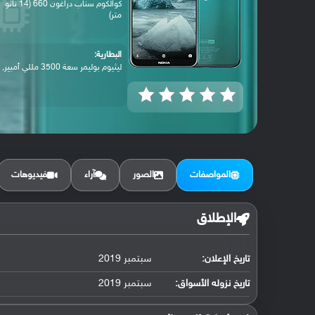
كوالكوم سناب دراغون 660 (14 نانو
متر)
البطارية:
ليثيوم بوليمر سعة 3500 مللي أمبير, غير ق...
المواصفات
الصور
آراء
فيديوهات
الإطلاق
تاريخ الإعلان:
سبتمبر 2019
تاريخ نزوله الأسواق:
سبتمبر 2019