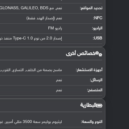
تحديد المواقع
:
نعم, مع A-GPS, GLONASS, GALILEO, BDS
NFC
:
نعم (إصدار الهند فقط)
الراديو:
راديو FM
USB
:
إصدار 2.0 من نوع Type-C 1.0 منفذ ذو جهتين, مع دعم OTG
خصائص أخرى
أجهزة الاستشعار:
ماسح بصمة من الخلف, التسارع, القرب, ا
الرسائل:
نعم
المتصفح:
نعم
البطارية
النوع والسعة:
ليثيوم بوليمر سعة 3500 مللي أمبير, غير قابلة للإزالة