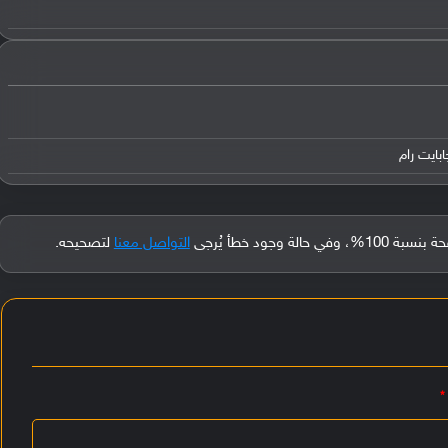
جود خطأ يُرجى
التواصل معنا
لتصحيحه.
*