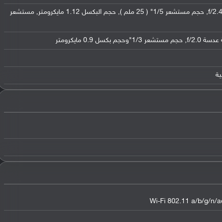
عدسة بدقة 5 ميجابكسل ( فتحة عدسة f/2.4, حجم مستشعر 1/5" ( 25 ملم ), حجم البكسل 1.12 مايكرومتر, مستشعر
Wi-Fi 802.11 a/b/g/n/ac