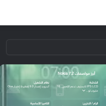
الأخبار
مقالات
الأجهزة
الأنظمة والتطبيقات
أبرز مواصفات Nokia 7.2
الشاشة:
نظام التشغيل:
IPS LCD كابستيف تدعم اللمس , 16
أندرويد إصدار 9.0 (فطيرة) إصدار One
مليون لو...
الرام / التخزين:
الكاميرا الأساسية: