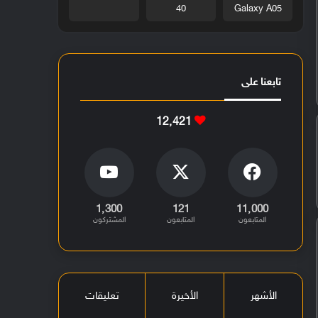
40
Galaxy A05
تابعنا على
12٬421
1٬300
121
11٬000
المتابعون
المتابعون
المشتركون
الأشهر
الأخيرة
تعليقات