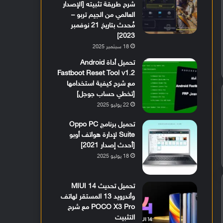
شرح طريقة تثبيته [الإصدار
العالمي من الجيم تربو –
مُحدث بتاريخ 21 نوفمبر
2023]
18 سبتمبر 2025
تحميل أداة Android
Fastboot Reset Tool v1.2
مع شرح كيفية استخدامها
[تخطي حساب جوجل]
22 يوليو 2025
تحميل برنامج Oppo PC
Suite لإدارة هواتف أوبو
[أحدث إصدار 2021]
18 يوليو 2025
تحميل تحديث MIUI 14
وأندرويد 13 المستقر لهاتف
POCO X3 Pro مع شرح
التثبيت