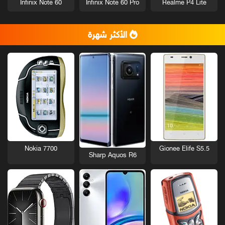
Infinix Note 60
Infinix Note 60 Pro
Realme P4 Lite
الأكثر شهرة
Nokia 7700
Gionee Elife S5.5
Sharp Aquos R6