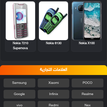
Nokia 7210
Nokia 6130
Nokia X100
Supernova
العلامات التجارية
Samsung
Xiaomi
POCO
Google
Infinix
Realme
vivo
Redmi
Nex