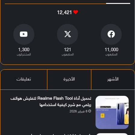
12٬421
1٬300
121
11٬000
المتابعون
المتابعون
المشتركون
الأشهر
الأخيرة
تعليقات
تحميل أداة Realme Flash Tool لتفليش هواتف
ريلمي مع شرح كيفية استخدامها
8 فبراير 2026