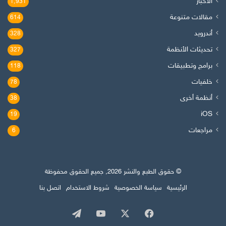
الأخبار
1٬931
مقالات متنوعة
614
أندرويد
328
تحديثات الأنظمة
327
برامج وتطبيقات
118
خلفيات
78
أنظمة أخرى
38
iOS
19
مراجعات
6
© حقوق الطبع والنشر 2026, جميع الحقوق محفوظة
الرئيسية
سياسة الخصوصية
شروط الاستخدام
اتصل بنا
‫X
فيسبوك
‫YouTube
تيلقرام