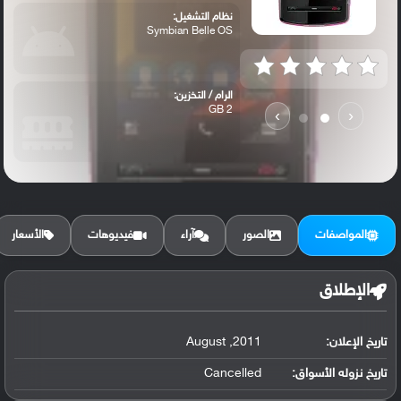
نظام التشغيل:
Symbian Belle OS
الرام / التخزين:
2 GB
›
‹
الكاميرا الأساسية:
5 MP, fixed focus, LED flash
المواصفات
الصور
آراء
فيديوهات
الأسعار
الإطلاق
تاريخ الإعلان:
2011, August
تاريخ نزوله الأسواق:
Cancelled