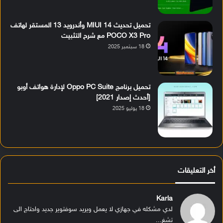
تحميل تحديث MIUI 14 وأندرويد 13 المستقر لهاتف
POCO X3 Pro مع شرح التثبيت
18 سبتمبر 2025
تحميل برنامج Oppo PC Suite لإدارة هواتف أوبو
[أحدث إصدار 2021]
18 يوليو 2025
أخر التعليقات
Karla
لدي مشكله في جهازي لا يعمل ويريد سوفتوير جديد واحتاج الى
تشغ...