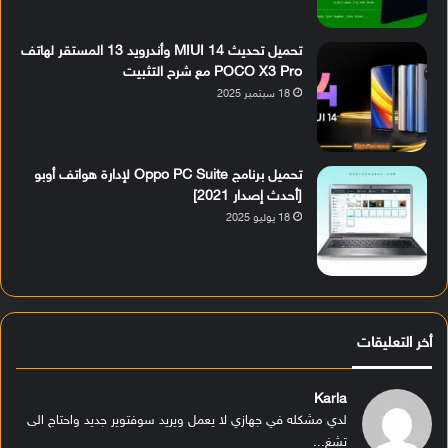
تحميل تحديث MIUI 14 وأندرويد 13 المستقر لهاتف
POCO X3 Pro مع شرح التثبيت
18 سبتمبر 2025
تحميل برنامج Oppo PC Suite لإدارة هواتف أوبو
[أحدث إصدار 2021]
18 يوليو 2025
أخر التعليقات
Karla
لدي مشكله في جهازي لا يعمل ويريد سوفتوير جديد واحتاج الى
تشغ...