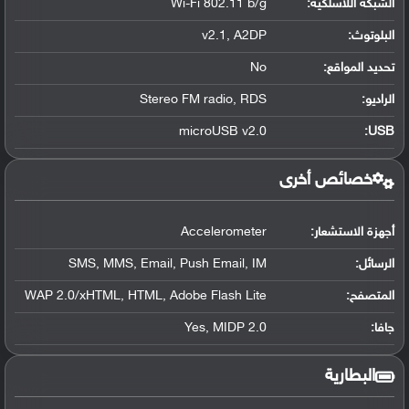
الشبكة اللاسلكية:
Wi-Fi 802.11 b/g
البلوتوث
:
v2.1, A2DP
تحديد المواقع
:
No
الراديو:
Stereo FM radio, RDS
microUSB v2.0
:
USB
خصائص أخرى
أجهزة الاستشعار:
Accelerometer
الرسائل:
SMS, MMS, Email, Push Email, IM
المتصفح:
WAP 2.0/xHTML, HTML, Adobe Flash Lite
جافا:
Yes, MIDP 2.0
البطارية