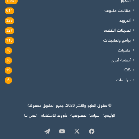
الأخبار
1٬931
مقالات متنوعة
614
أندرويد
328
تحديثات الأنظمة
327
برامج وتطبيقات
118
خلفيات
78
أنظمة أخرى
38
iOS
19
مراجعات
6
© حقوق الطبع والنشر 2026, جميع الحقوق محفوظة
الرئيسية
سياسة الخصوصية
شروط الاستخدام
اتصل بنا
‫X
فيسبوك
‫YouTube
تيلقرام