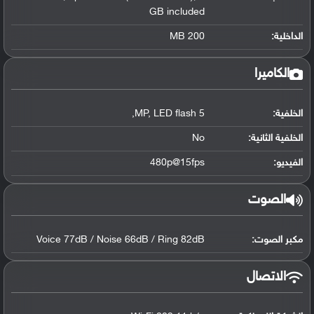
GB included
الداخلية:
200 MB
الكاميرا
الخلفية:
5 MP, LED flash,
الخلفية الثانية:
No
الفيديو:
480p@15fps
الصوت
مكبر الصوت:
Voice 77dB / Noise 66dB / Ring 82dB
الاتصال