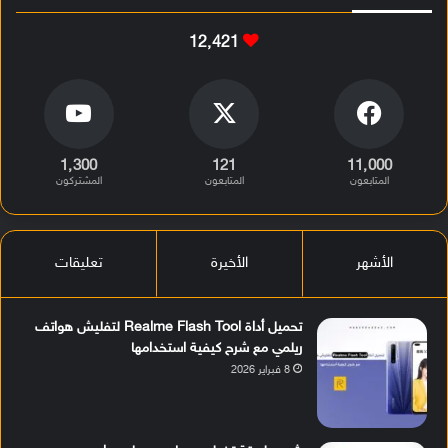
12٬421
1٬300
121
11٬000
المتابعون
المتابعون
المشتركون
الأشهر
الأخيرة
تعليقات
تحميل أداة Realme Flash Tool لتفليش هواتف
ريلمي مع شرح كيفية استخدامها
8 فبراير 2026