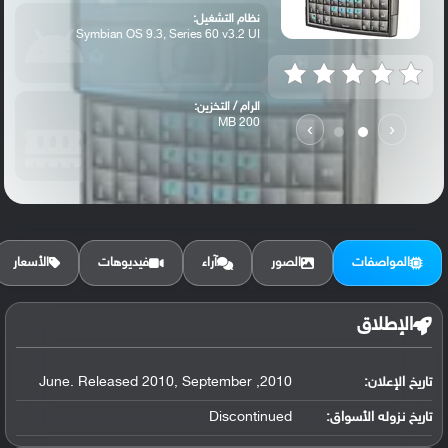
نظام التشغيل:
Symbian OS 9.3, Series 60 v3.2 UI
الرام / التخزين:
200 MB
›
‹
الكاميرا الأساسية:
5 MP, LED flash,
المواصفات
الصور
آراء
فيديوهات
الأسعار
الإطلاق
تاريخ الإعلان:
2010, June. Released 2010, September
تاريخ نزوله الأسواق:
Discontinued