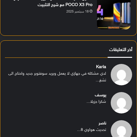
POCO X3 Pro مع شرح التثبيت
18 سبتمبر 2025
أخر التعليقات
Karla
لدي مشكله في جهازي لا يعمل ويريد سوفتوير جديد واحتاج الى
تشغ...
يوسف
شكرا جزيلا...
ناصر
تحديث هواوي 8...