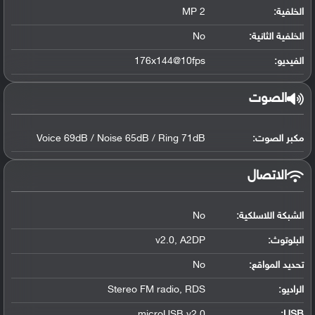
الخلفية:
2 MP
الخلفية الثانية:
No
الفيديو:
176x144@10fps
الصوت
مكبر الصوت:
Voice 69dB / Noise 65dB / Ring 71dB
الاتصال
الشبكة اللاسلكية:
No
البلوتوث
:
v2.0, A2DP
تحديد المواقع
:
No
الراديو:
Stereo FM radio, RDS
microUSB v2.0
:
USB