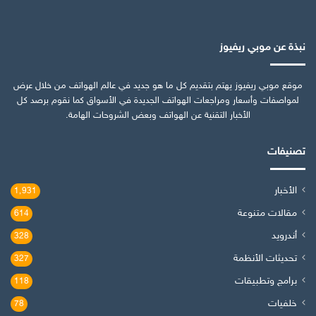
نبذة عن موبي ريفيوز
موقع موبي ريفيوز يهتم بتقديم كل ما هو جديد في عالم الهواتف من خلال عرض
لمواصفات وأسعار ومراجعات الهواتف الجديدة في الأسواق كما نقوم برصد كل
الأخبار التقنية عن الهواتف وبعض الشروحات الهامة.
تصنيفات
الأخبار
1٬931
مقالات متنوعة
614
أندرويد
328
تحديثات الأنظمة
327
برامج وتطبيقات
118
خلفيات
78