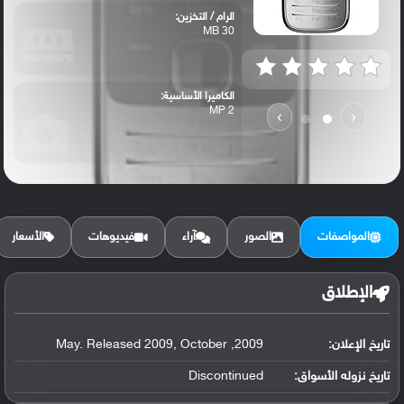
الرام / التخزين:
30 MB
الكاميرا الأساسية:
2 MP
›
‹
المواصفات
الصور
آراء
فيديوهات
الأسعار
الإطلاق
تاريخ الإعلان:
2009, May. Released 2009, October
تاريخ نزوله الأسواق:
Discontinued