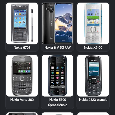
Nokia 6708
Nokia X2-00
Nokia 8 V 5G UW
Nokia Asha 302
Nokia 5800
Nokia 2323 classic
XpressMusic