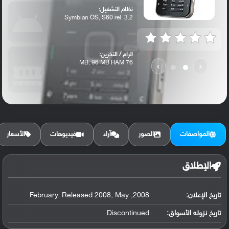
نظام التشغيل:
Symbian OS, S60 rel. 3.2
الرام / التخزين:
76 MB, 96 MB RAM
›
‹
الكاميرا الأساسية:
3.15 MP, autofocus, Carl Zeiss optics, L...
المواصفات
الصور
آراء
فيديوهات
الأسعار
الإطلاق
تاريخ الإعلان:
2008, February. Released 2008, May
تاريخ نزوله الأسواق:
Discontinued