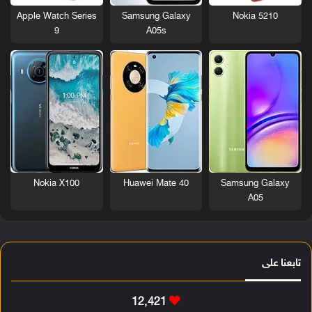
Nokia 5210
Apple Watch Series
Samsung Galaxy
9
A05s
Nokia X100
Huawei Mate 40
Samsung Galaxy
A05
تابعنا على
12٬421