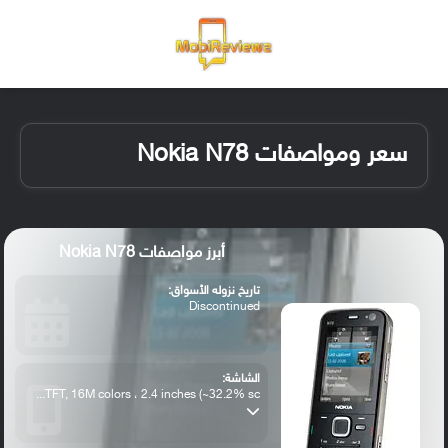
القائمة
تسجيل ا
الو
سعر ومواصفات Nokia N78
أبرز مواصفات Nokia N78
تاريخ نزوله الأسواق:
Discontinued
الشاشة:
TFT, 16M colors ، 2.4 inches (~32.2% sc...