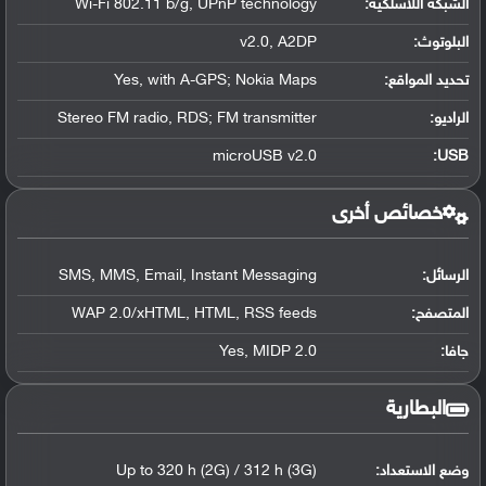
الشبكة اللاسلكية:
Wi-Fi 802.11 b/g, UPnP technology
البلوتوث
:
v2.0, A2DP
تحديد المواقع
:
Yes, with A-GPS; Nokia Maps
الراديو:
Stereo FM radio, RDS; FM transmitter
microUSB v2.0
:
USB
خصائص أخرى
الرسائل:
SMS, MMS, Email, Instant Messaging
المتصفح:
WAP 2.0/xHTML, HTML, RSS feeds
جافا:
Yes, MIDP 2.0
البطارية
وضع الاستعداد:
Up to 320 h (2G) / 312 h (3G)