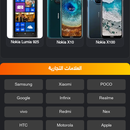
Nokia Lumia 925
Nokia X10
Nokia X100
العلامات التجارية
Samsung
Xiaomi
POCO
Google
Infinix
Realme
vivo
Redmi
Nex
HTC
Motorola
Apple