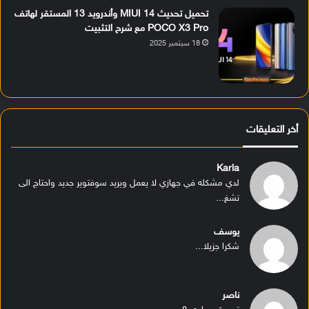
تحميل تحديث MIUI 14 وأندرويد 13 المستقر لهاتف
POCO X3 Pro مع شرح التثبيت
18 سبتمبر 2025
أخر التعليقات
Karla
لدي مشكله في جهازي لا يعمل ويريد سوفتوير جديد واحتاج الى
تشغ...
يوسف
شكرا جزيلا...
ناصر