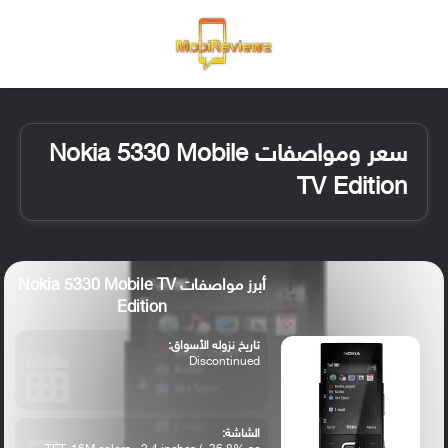
القائمة
تسجيل ا
الو
سعر ومواصفات Nokia 5330 Mobile
TV Edition
أبرز مواصفات Nokia 5330 Mobile TV
Edition
تاريخ نزوله الأسواق:
Discontinued
الشاشة: