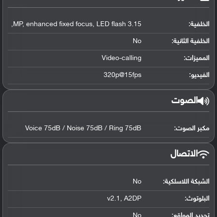
الخلفية:
3.15 MP, enhanced fixed focus, LED flash,
الخلفية الثانية:
No
المميزات:
Video-calling
الفيديو:
320p@15fps
الصوت
مكبر الصوت:
Voice 75dB / Noise 75dB / Ring 75dB
الاتصال
الشبكة اللاسلكية:
No
البلوتوث
:
v2.1, A2DP
تحديد المواقع
:
No