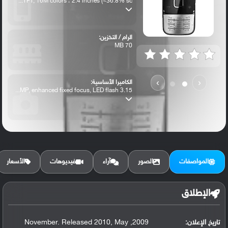
TFT, 16M colors ، 2.4 inches (~36.8% sc...
الرام / التخزين:
70 MB
›
‹
الكاميرا الأساسية:
3.15 MP, enhanced fixed focus, LED flash...
المواصفات
الصور
آراء
فيديوهات
الأسعار
الإطلاق
تاريخ الإعلان:
2009, November. Released 2010, May