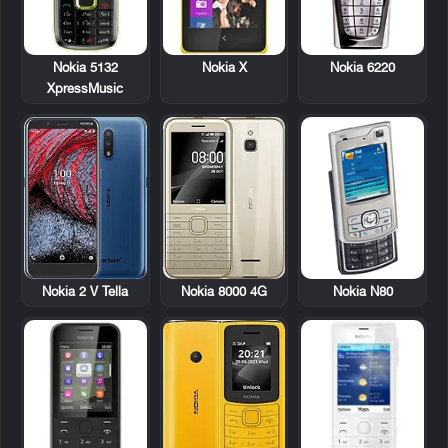
Nokia 5132
Nokia X
Nokia 6220
XpressMusic
Nokia N80
Nokia 2 V Tella
Nokia 8000 4G