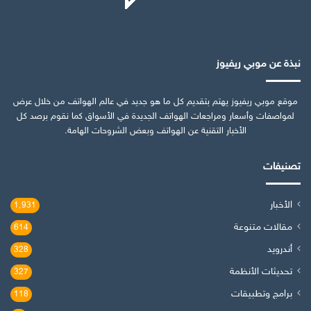
نبذة عن موبي ريفيوز
موقع موبي ريفيوز يهتم بتقديم كل ما هو جديد في عالم الهواتف من خلال عرض
لمواصفات وأسعار ومراجعات الهواتف الجديدة في الأسواق كما نقوم برصد كل
الأخبار التقنية عن الهواتف وبعض الشروحات الهامة.
تصنيفات
الأخبار
1٬931
مقالات متنوعة
614
أندرويد
328
تحديثات الأنظمة
327
برامج وتطبيقات
118