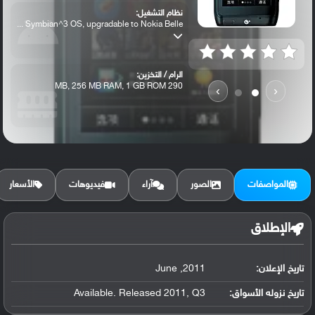
نظام التشغيل:
Symbian^3 OS, upgradable to Nokia Belle ...
الرام / التخزين:
290 MB, 256 MB RAM, 1 GB ROM
›
‹
الكاميرا الأساسية:
8 MP, fixed focus, dual-LED flash
المواصفات
الصور
آراء
فيديوهات
الأسعار
الإطلاق
تاريخ الإعلان:
2011, June
تاريخ نزوله الأسواق:
Available. Released 2011, Q3