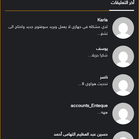
أخر التعليقات
Karla
لدي مشكله في جهازي لا يعمل ويريد سوفتوير جديد واحتاج الى
تشغ...
يوسف
شكرا جزيلا...
ناصر
تحديث هواوي 8...
accounts_Enteque
ههه...
حسين عبد العظيم التهامى أحمد