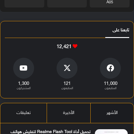
A05
تابعنا على
12٬421
1٬300
121
11٬000
المتابعون
المتابعون
المشتركون
الأشهر
الأخيرة
تعليقات
تحميل أداة Realme Flash Tool لتفليش هواتف