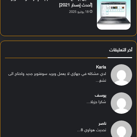
[أحدث إصدار 2021]
18 يوليو 2025
أخر التعليقات
Karla
لدي مشكله في جهازي لا يعمل ويريد سوفتوير جديد واحتاج الى
تشغ...
يوسف
شكرا جزيلا...
ناصر
تحديث هواوي 8...