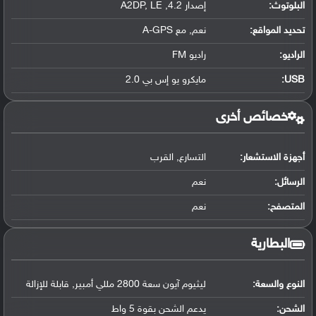
البلوتوث
:
إصدار 4.2, A2DP, LE
تحديد المواقع
:
نعم, مع A-GPS
الراديو:
راديو FM
USB
:
مايكرو يو إس بي 2.0
خصائص أخرى
أجهزة الاستشعار:
التسارع, القرب
الرسائل:
نعم
المتصفح:
نعم
البطارية
النوع والسعة:
ليثيوم آيون سعة 2800 مللي أمبير, قابلة للإزالة
الشحن:
يدعم الشحن بقوة 5 واط