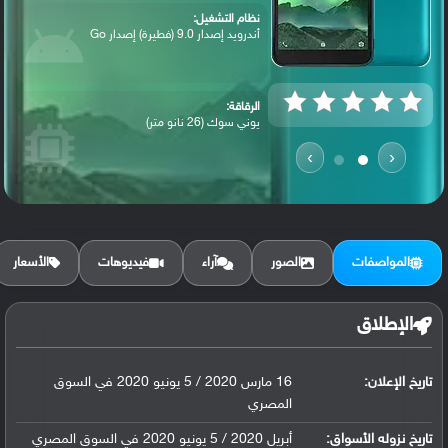
نظام التشغيل:
أندرويد إصدار 9.0 (فطيرة) إصدار Go
الرقاقة:
يوني سوك (26 نانو متر)
›
‹
الرام / التخزين:
16 جيجابايت مع 1 جيجابايت رام eMMC 5.1
المواصفات
الصور
آراء
فيديوهات
الأسعار
الكاميرا الأساسية:
عدسة بدقة 5 ميجابكسل ( فتحة العدسة f/2....
الإطلاق
تاريخ الإعلان:
البطارية:
16 مارس 2020 / 5 يونيو 2020 في السوق
ليثيوم آيون سعة 2800 مللي أمبير, قابلة ...
المصري
تاريخ نزوله الأسواق:
أبريل 2020 / 5 يونيو 2020 في السوق المصري