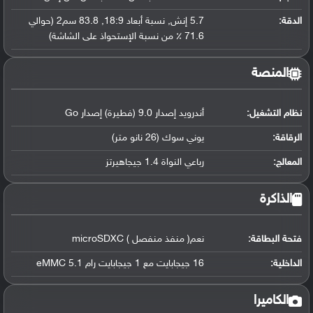
الدقة:
5.7 إنش, نسبة أبعاد 18:9, 83.8 سم2 (حوالي
71.6 ٪ من نسبة الإستحواذ على الشاشة)
المنصة
نظام التشغيل
:
أندرويد إصدار 9.0 (فطيرة) إصدار Go
الرقاقة
:
يوني سوك (26 نانو متر)
المعالج
:
رباعي النواة 1.4 جيجاهيرتز
الذاكرة
فتحة البطاقة:
نعم( منفذ منفصل ) microSDXC
الداخلية:
16 جيجابايت مع 1 جيجابايت رام eMMC 5.1
الكاميرا