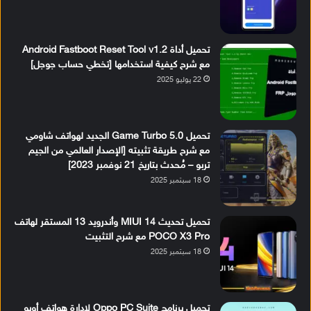
تحميل أداة Android Fastboot Reset Tool v1.2
مع شرح كيفية استخدامها [تخطي حساب جوجل]
22 يوليو 2025
تحميل Game Turbo 5.0 الجديد لهواتف شاومي
مع شرح طريقة تثبيته [الإصدار العالمي من الجيم
تربو – مُحدث بتاريخ 21 نوفمبر 2023]
18 سبتمبر 2025
تحميل تحديث MIUI 14 وأندرويد 13 المستقر لهاتف
POCO X3 Pro مع شرح التثبيت
18 سبتمبر 2025
تحميل برنامج Oppo PC Suite لإدارة هواتف أوبو