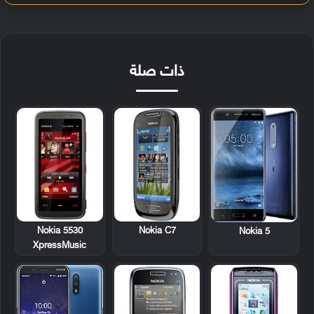
ذات صلة
Nokia 5530
Nokia C7
Nokia 5
XpressMusic