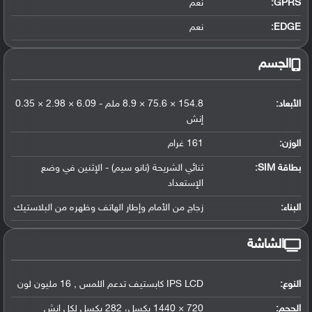
GPRS:
نعم
EDGE:
نعم
الجسم
الأبعاد:
154.8 × 75.6 × 8.9 ملم - 6.09 × 2.98 × 0.35
إنش
الوزن:
161 غرام
بطاقة SIM:
ثنائي الشريحة (نانو سيم) - الإثنين في وضع
الإستعداد
البناء:
زجاج من الأمام وإطار الهاتف وظهره من البلاستيك
الشاشة
النوع:
IPS LCD كابستيف تدعم اللمس , 16 مليون لون
الحجم:
720 × 1440 بكسل، 282 بكسل لكل إنش