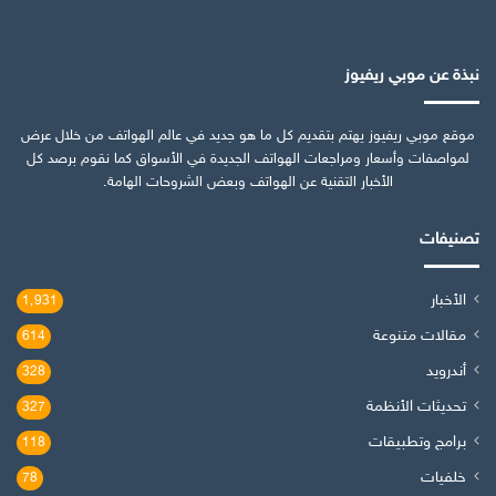
نبذة عن موبي ريفيوز
موقع موبي ريفيوز يهتم بتقديم كل ما هو جديد في عالم الهواتف من خلال عرض
لمواصفات وأسعار ومراجعات الهواتف الجديدة في الأسواق كما نقوم برصد كل
الأخبار التقنية عن الهواتف وبعض الشروحات الهامة.
تصنيفات
الأخبار
1٬931
مقالات متنوعة
614
أندرويد
328
تحديثات الأنظمة
327
برامج وتطبيقات
118
خلفيات
78