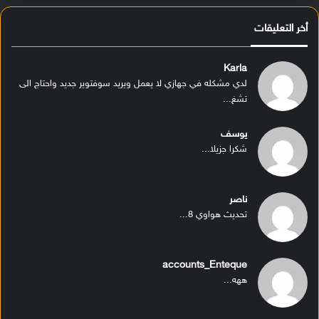
أخر التعليقات
Karla
لدي مشكله في جهازي لا يعمل ويريد سوفتوير جديد واحتاج الى
تشغ...
يوسف
شكرا جزيلا...
ناصر
تحديث هواوي 8...
accounts_Enteque
ههه...