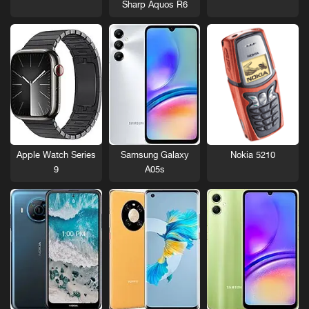
Sharp Aquos R6
Nokia 5210
Apple Watch Series
Samsung Galaxy
9
A05s