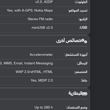
البلوتوث
:
v2.0, A2DP
تحديد المواقع
:
Yes, with A-GPS; Nokia Maps
الراديو:
Stereo FM radio
miniUSB v2.0
:
USB
خصائص أخرى
أجهزة الاستشعار:
Accelerometer
الرسائل:
, MMS, Email, Instant Messaging
المتصفح:
WAP 2.0/xHTML, HTML
جافا:
Yes, MIDP 2.0
البطارية
وضع الاستعداد:
Up to 280 h