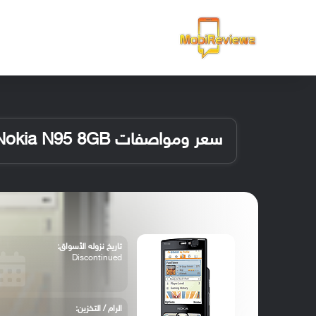
الرئيسية
سعر ومواصفات Nokia N95 8GB
تاريخ نزوله الأسواق:
Discontinued
الرام / التخزين: