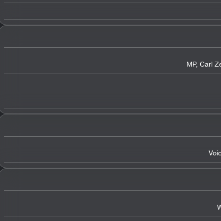
Voi
W