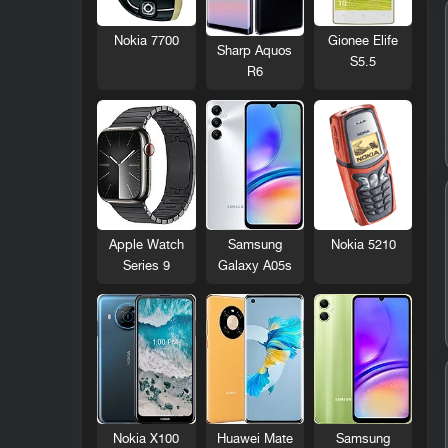
Nokia 7700
Gionee Elife
Sharp Aquos
S5.5
R6
Nokia 5210
Apple Watch
Samsung
Series 9
Galaxy A05s
Nokia X100
Huawei Mate
Samsung