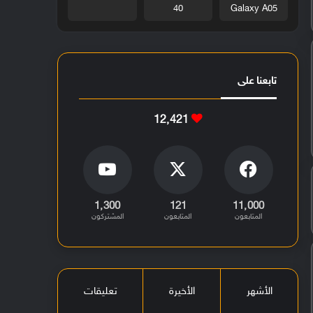
40
Galaxy A05
تابعنا على
12٬421
1٬300
121
11٬000
المتابعون
المتابعون
المشتركون
الأشهر
الأخيرة
تعليقات