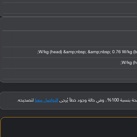
جود خطأ يُرجى
التواصل معنا
لتصحيحه.