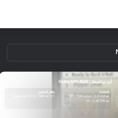
الأخبار
مقالات
الأجهزة
الأنظمة والتطبيقات
أبرز مواصفات Nokia N95 8GB
الشاشة:
نظام التشغيل:
Symbian OS 9.2, S60 rel. 3.1
TFT, 16M colors ، 2.8 inches
(~46.3% sc...