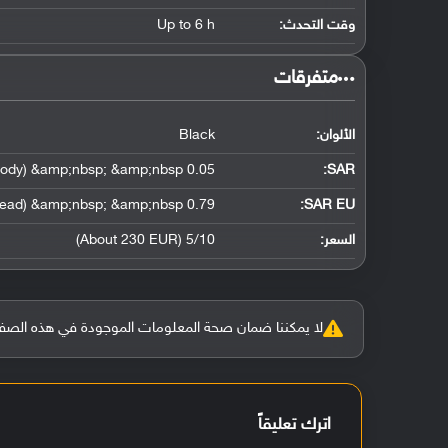
وقت التحدث:
Up to 6 h
‏متفرقات‏
الألوان:
Black
0.05 W/kg (head) &amp;nbsp; &amp;nbsp; 0.76 W/kg (body) &amp;nbsp; &amp;nbsp;
:
SAR
0.79 W/kg (head) &amp;nbsp; &amp;nbsp;
SAR EU:
السعر:
5/10 (About 230 EUR)
لا يمكننا ضمان صحة المعلومات الموجودة في هذه الصفحة بنسبة 100%، وفي حالة و
اترك تعليقاً