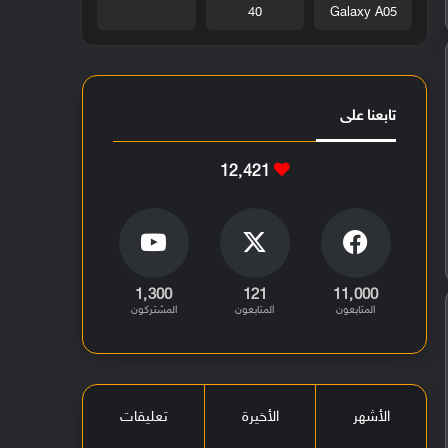
40
Galaxy A05
تابعنا على
12٬421
1٬300
121
11٬000
المتابعون
المتابعون
المشتركون
الأشهر
الأخيرة
تعليقات