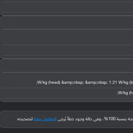
جود خطأ يُرجى
التواصل معنا
لتصحيحه.