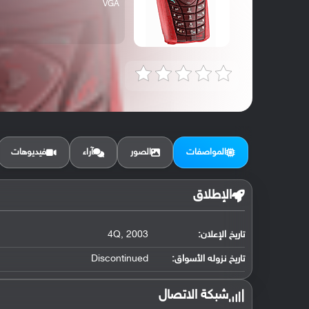
VGA
المواصفات
الصور
آراء
فيديوهات
الإطلاق
تاريخ الإعلان:
4Q, 2003
تاريخ نزوله الأسواق:
Discontinued
شبكة الاتصال