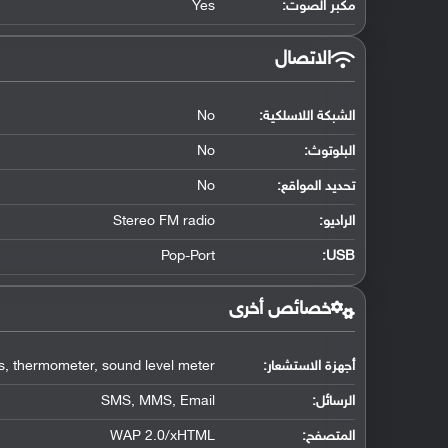
مكبر الصوت:
Yes
الاتصال
الشبكة اللاسلكية:
No
البلوتوث
:
No
تحديد المواقع
:
No
الراديو:
Stereo FM radio
Pop-Port
:
USB
خصائص أخرى
أجهزة الاستشعار:
, thermometer, sound level meter
الرسائل:
SMS, MMS, Email
المتصفح:
WAP 2.0/xHTML