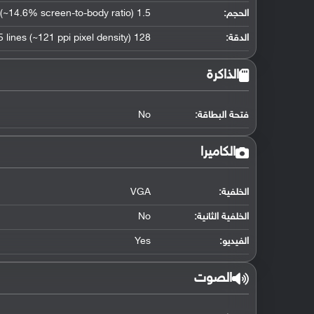
الحجم:
1.5 inches, 27 x 27 mm (~14.6% screen-to-body ratio)
الدقة:
128 x 128 pixels, 5 lines (~121 ppi pixel density)
الذاكرة
فتحة البطاقة:
No
الكاميرا
الخلفية:
VGA
الخلفية الثانية:
No
الفيديو:
Yes
الصوت