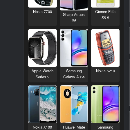
Nokia 7700
Gionee Elife
Sharp Aquos
S5.5
R6
Nokia 5210
Apple Watch
Samsung
Series 9
Galaxy A05s
Nokia X100
Huawei Mate
Samsung