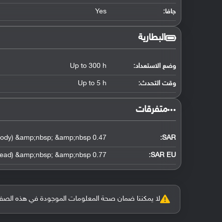
جافا:
Yes
البطارية
وضع الاستعداد:
Up to 300 h
وقت التحدث:
Up to 5 h
‏متفرقات‏
0.47 W/kg (head) &amp;nbsp; &amp;nbsp; 1.21 W/kg (body) &amp;nbsp; &amp;nbsp;
:
SAR
0.77 W/kg (head) &amp;nbsp; &amp;nbsp;
SAR EU:
لا يمكننا ضمان صحة المعلومات الموجودة في هذه الصفحة بنسبة 100%، وفي حالة و