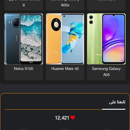
9
A05s
Nokia X100
Huawei Mate 40
Samsung Galaxy
A05
تابعنا على
12٬421