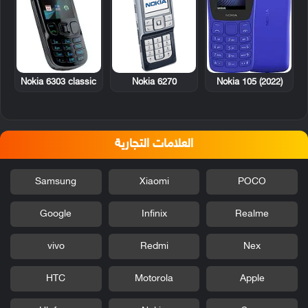
Nokia 6303 classic
Nokia 6270
Nokia 105 (2022)
العلامات التجارية
Samsung
Xiaomi
POCO
Google
Infinix
Realme
vivo
Redmi
Nex
HTC
Motorola
Apple