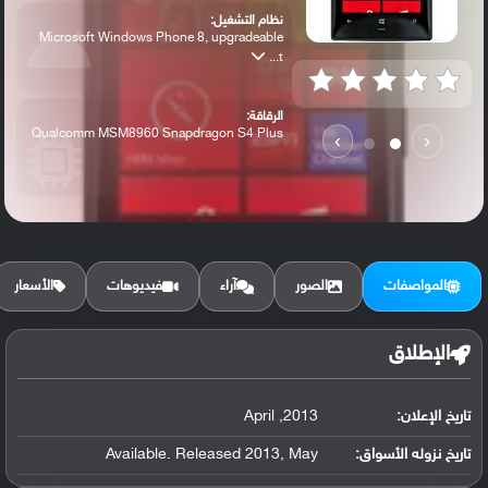
نظام التشغيل:
Microsoft Windows Phone 8, upgradeable
t...
الرقاقة:
Qualcomm MSM8960 Snapdragon S4 Plus
›
‹
الرام / التخزين:
32 GB, 1 GB RAM
المواصفات
الصور
آراء
فيديوهات
الأسعار
الكاميرا الأساسية:
8 MP, Carl Zeiss optics, OIS, autofocus,...
الإطلاق
تاريخ الإعلان:
2013, April
تاريخ نزوله الأسواق:
Available. Released 2013, May