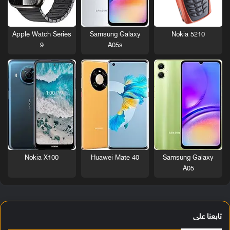
Nokia 5210
Apple Watch Series
Samsung Galaxy
9
A05s
Nokia X100
Huawei Mate 40
Samsung Galaxy
A05
تابعنا على