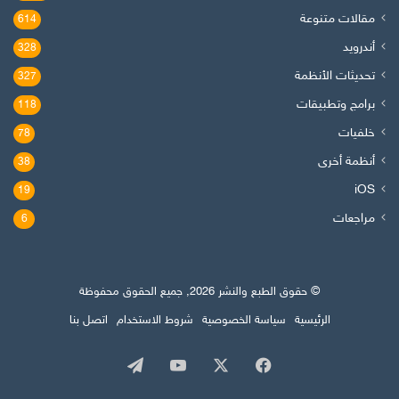
مقالات متنوعة
614
أندرويد
328
تحديثات الأنظمة
327
برامج وتطبيقات
118
خلفيات
78
أنظمة أخرى
38
iOS
19
مراجعات
6
© حقوق الطبع والنشر 2026, جميع الحقوق محفوظة
الرئيسية
سياسة الخصوصية
شروط الاستخدام
اتصل بنا
‫X
فيسبوك
‫YouTube
تيلقرام