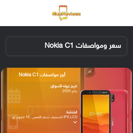
القائمة
تسجيل ا
الو
سعر ومواصفات Nokia C1
أبرز مواصفات Nokia C1
تاريخ نزوله الأسواق:
يناير 2020
الشاشة:
IPS LCD كابستيف تدعم اللمس , 16 مليون لو...