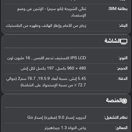
بطاقة SIM:
ثنائي الشريحة (نانو سيم) - الإثنين في وضع
الإستعداد
البناء:
زجاج من الأمام وإطار الهاتف وظهره من البلاستيك
الشاشة
النوع:
IPS LCD كابستيف تدعم اللمس , 16 مليون لون
الحجم:
480 × 960 بكسل، 197 بكسل لكل إنش
الدقة:
5.45 إنش, نسبة أبعاد 19.5:9, 76.7 سم2 (حوالي
72.7 ٪ من نسبة الإستحواذ على الشاشة)
المنصة
نظام التشغيل
:
أندرويد إصدار 9.0 (فطيرة) إصدار Go
المعالج
:
رباعي النواة 1.3 جيجاهيرتز