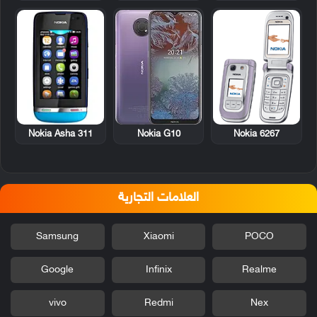
Nokia Asha 311
Nokia 6267
Nokia G10
العلامات التجارية
Samsung
Xiaomi
POCO
Google
Infinix
Realme
vivo
Redmi
Nex