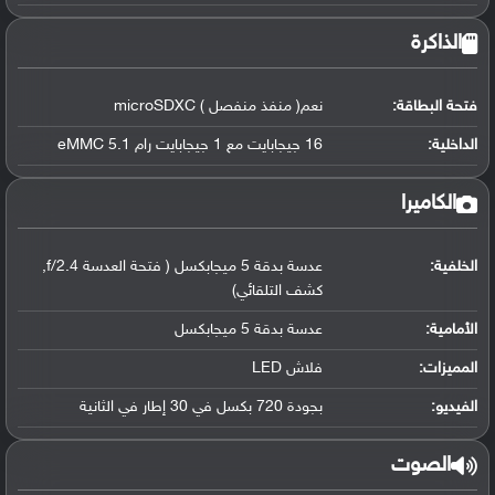
الذاكرة
فتحة البطاقة:
نعم( منفذ منفصل ) microSDXC
الداخلية:
16 جيجابايت مع 1 جيجابايت رام eMMC 5.1
الكاميرا
الخلفية:
عدسة بدقة 5 ميجابكسل ( فتحة العدسة f/2.4,
كشف التلقائي)
الأمامية:
عدسة بدقة 5 ميجابكسل
المميزات:
فلاش LED
الفيديو:
بجودة 720 بكسل في 30 إطار في الثانية
الصوت