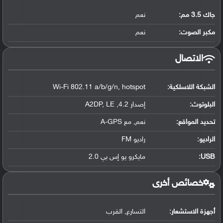
جاك 3.5 مم:
نعم
مكبر الصوت:
نعم
الاتصال
الشبكة اللاسلكية:
Wi-Fi 802.11 a/b/g/n, hotspot
البلوتوث
:
إصدار 4.2, A2DP, LE
تحديد المواقع
:
نعم, مع A-GPS
الراديو:
راديو FM
USB
:
مايكرو يو إس بي 2.0
خصائص أخرى
أجهزة الاستشعار:
التسارع, القرب