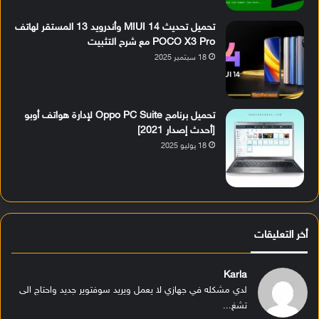
تحميل تحديث MIUI 14 وأندرويد 13 المستقر لهاتف
POCO X3 Pro مع شرح التثبيت
18 سبتمبر 2025
تحميل برنامج Oppo PC Suite لإدارة هواتف أوبو
[أحدث إصدار 2021]
18 يوليو 2025
أخر التعليقات
Karla
لدي مشكله في جهازي لا يعمل ويريد سوفتوير جديد واحتاج الى
تشغ...