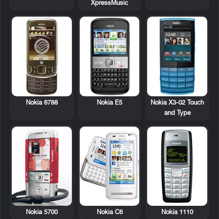
XpressMusic
Nokia 6788
Nokia E5
Nokia X3-02 Touch
and Type
Nokia 5700
Nokia C6
Nokia 1110