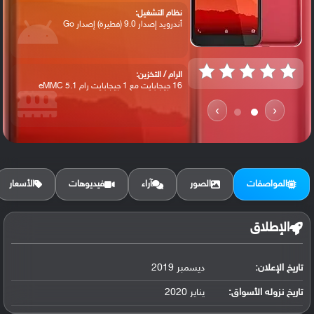
نظام التشغيل:
أندرويد إصدار 9.0 (فطيرة) إصدار Go
الرام / التخزين:
16 جيجابايت مع 1 جيجابايت رام eMMC 5.1
›
‹
الكاميرا الأساسية:
عدسة بدقة 5 ميجابكسل ( فتحة العدسة f/2....
المواصفات
الصور
آراء
فيديوهات
الأسعار
البطارية:
ليثيوم آيون سعة 2500 مللي أمبير, قابلة ...
الإطلاق
تاريخ الإعلان:
ديسمبر 2019
تاريخ نزوله الأسواق:
يناير 2020