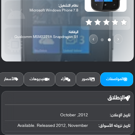
نظام التشغيل:
Microsoft Windows Phone 7.8
الرقاقة:
Qualcomm MSM7227A Snapdragon S1
›
‹
الرام / التخزين:
4 GB, 256 MB RAM
المواصفات
الصور
آراء
فيديوهات
الأسعار
الكاميرا الأساسية:
5 MP, autofocus,
الإطلاق
تاريخ الإعلان:
2012, October
تاريخ نزوله الأسواق:
Available. Released 2012, November