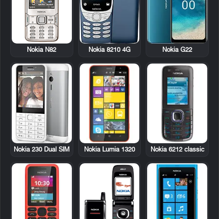
Nokia N82
Nokia 8210 4G
Nokia G22
Nokia Lumia 1320
Nokia 6212 classic
Nokia 230 Dual SIM