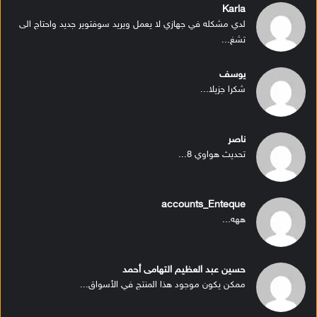
Karla
لدي مشكله في جهازي لا يعمل ويريد سوفتوير جديد واحتاج الى
تشغ...
يوسف
شكرا جزيلا...
ناصر
تحديث هواوي 8...
accounts_Enteque
ههه...
حسين عبد العظيم التهامى أحمد
ممكن يكون موجود هذا المنتج في الأسواق...