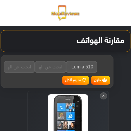
القائمة
تسجيل ا
الو
مقارنة الهواتف
تفريغ الكل
قارن
×