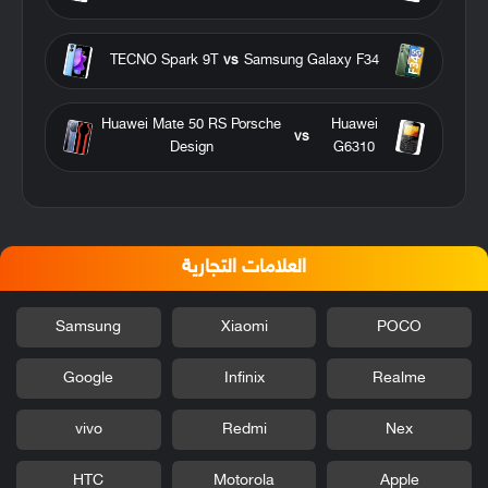
TECNO Spark 9T
vs
Samsung Galaxy F34
Huawei Mate 50 RS Porsche
Huawei
vs
Design
G6310
العلامات التجارية
Samsung
Xiaomi
POCO
Google
Infinix
Realme
vivo
Redmi
Nex
HTC
Motorola
Apple