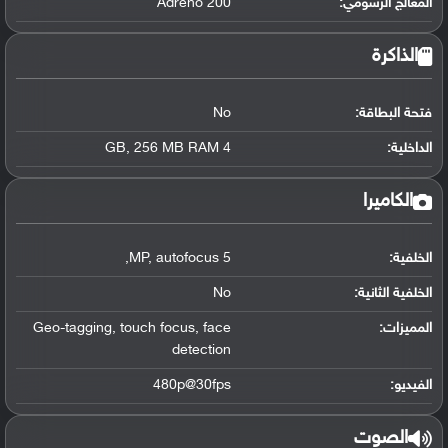
المعالج الرسومي
:
Adreno 200
الذاكرة
فتحة البطاقة:
No
الداخلية:
4 GB
256 MB RAM
,
الكاميرا
الخلفية:
5 MP
autofocus
,
,
الخلفية الثانية:
No
المميزات:
face
,
touch focus
,
Geo-tagging
detection
الفيديو:
480p@30fps
الصوت