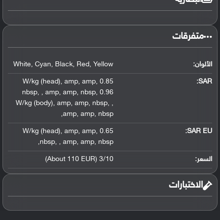
متفرقات
الألوان:
Yellow
,
Red
,
Black
,
Cyan
,
White
,
amp
,
amp
,
0.85 W/kg (head)
:
SAR
nbsp
,
,
amp
,
amp
,
nbsp
,
0.96
W/kg (body)
,
amp
,
amp
,
nbsp
,
,
,
amp
,
amp
,
nbsp
,
amp
,
amp
,
0.65 W/kg (head)
SAR EU:
,
nbsp
,
,
amp
,
amp
,
nbsp
السعر:
3/10 (About 110 EUR)
الاختبارات