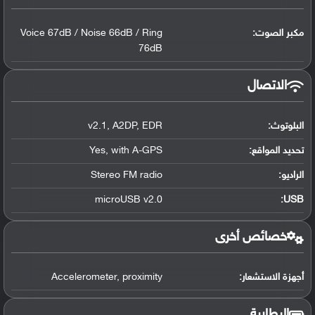
مكبر الصوت:
Voice 67dB / Noise 66dB / Ring
76dB
الاتصال
البلوتوث
:
EDR
,
A2DP
,
v2.1
تحديد المواقع
:
with A-GPS
,
Yes
الراديو:
Stereo FM radio
microUSB v2.0
:
USB
خصائص أخرى
أجهزة الاستشعار:
proximity
,
Accelerometer
البطارية