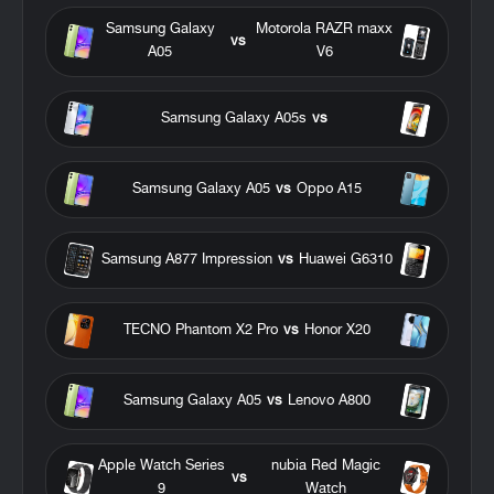
Samsung Galaxy
Motorola RAZR maxx
vs
A05
V6
Samsung Galaxy A05s
vs
Samsung Galaxy A05
vs
Oppo A15
Samsung A877 Impression
vs
Huawei G6310
TECNO Phantom X2 Pro
vs
Honor X20
Samsung Galaxy A05
vs
Lenovo A800
Apple Watch Series
nubia Red Magic
vs
9
Watch