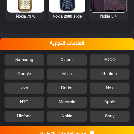
Nokia 7370
Nokia 2680 slide
Nokia 5.4
العلامات التجارية
Samsung
Xiaomi
POCO
Google
Infinix
Realme
vivo
Redmi
Nex
HTC
Motorola
Apple
Ulefone
Nokia
Sony