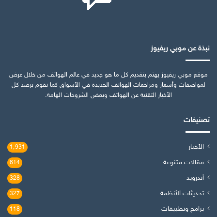
نبذة عن موبي ريفيوز
موقع موبي ريفيوز يهتم بتقديم كل ما هو جديد في عالم الهواتف من خلال عرض
لمواصفات وأسعار ومراجعات الهواتف الجديدة في الأسواق كما نقوم برصد كل
الأخبار التقنية عن الهواتف وبعض الشروحات الهامة.
تصنيفات
الأخبار
1٬931
مقالات متنوعة
614
أندرويد
328
تحديثات الأنظمة
327
برامج وتطبيقات
118