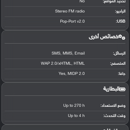
تحديد المواقع
:
No
الراديو:
Stereo FM radio
Pop-Port v2.0
:
USB
خصائص أخرى
الرسائل:
SMS, MMS, Email
المتصفح:
WAP 2.0/xHTML, HTML
جافا:
Yes, MIDP 2.0
البطارية
وضع الاستعداد:
Up to 270 h
وقت التحدث:
Up to 4 h