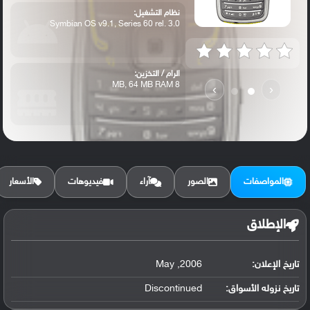
نظام التشغيل:
Symbian OS v9.1, Series 60 rel. 3.0
الرام / التخزين:
8 MB, 64 MB RAM
›
‹
الكاميرا الأساسية:
2 MP
المواصفات
الصور
آراء
فيديوهات
الأسعار
الإطلاق
تاريخ الإعلان:
2006, May
تاريخ نزوله الأسواق:
Discontinued