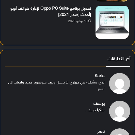
تحميل برنامج Oppo PC Suite لإدارة هواتف أوبو
[أحدث إصدار 2021]
18 يوليو 2025
أخر التعليقات
Karla
لدي مشكله في جهازي لا يعمل ويريد سوفتوير جديد واحتاج الى
تشغ...
يوسف
شكرا جزيلا...
ناصر