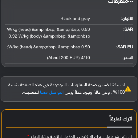
‏متفرقات‏
الألوان:
Black and gray
0.53 W/kg (head) &amp;nbsp; &amp;nbsp;
:
SAR
0.92 W/kg (body) &amp;nbsp; &amp;nbsp;
0.50 W/kg (head) &amp;nbsp; &amp;nbsp;
SAR EU:
السعر:
4/10 (About 200 EUR)
لا يمكننا ضمان صحة المعلومات الموجودة في هذه الصفحة بنسبة
100%، وفي حالة وجود خطأ يُرجى
التواصل معنا
لتصحيحه.
اترك تعليقاً
لن يتم نشر عنوان بريدك الإلكتروني.
الحقول الإلزامية مشار إليها بـ
*