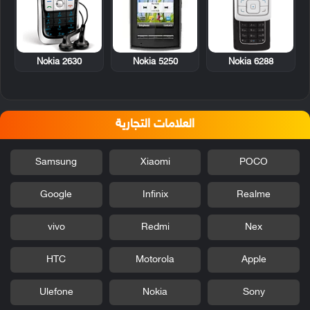
Nokia 2630
Nokia 5250
Nokia 6288
العلامات التجارية
Samsung
Xiaomi
POCO
Google
Infinix
Realme
vivo
Redmi
Nex
HTC
Motorola
Apple
Ulefone
Nokia
Sony