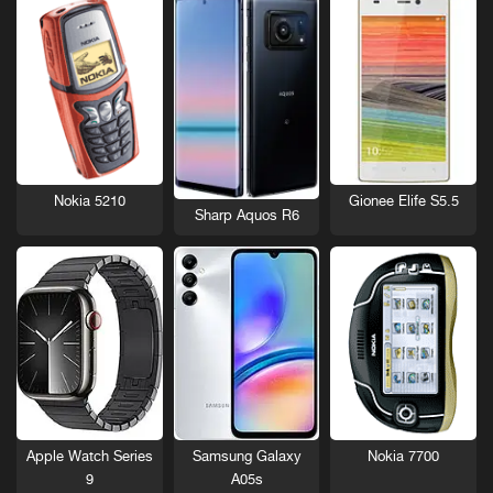
Nokia 5210
Gionee Elife S5.5
Sharp Aquos R6
Nokia 7700
Apple Watch Series
Samsung Galaxy
9
A05s