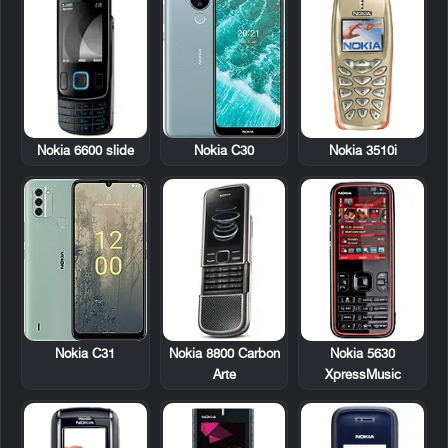
Nokia 6600 slide
Nokia 3510i
Nokia C30
Nokia 8800 Carbon
Nokia 5630
Nokia C31
Arte
XpressMusic