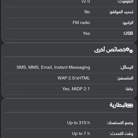
البلوتوث
:
v2.0
تحديد المواقع
:
No
الراديو:
FM radio
Yes
:
USB
خصائص أخرى
الرسائل:
SMS, MMS, Email, Instant Messaging
المتصفح:
WAP 2.0/xHTML
جافا:
Yes, MIDP 2.1
البطارية
وضع الاستعداد:
Up to 310 h
وقت التحدث:
Up to 7 h