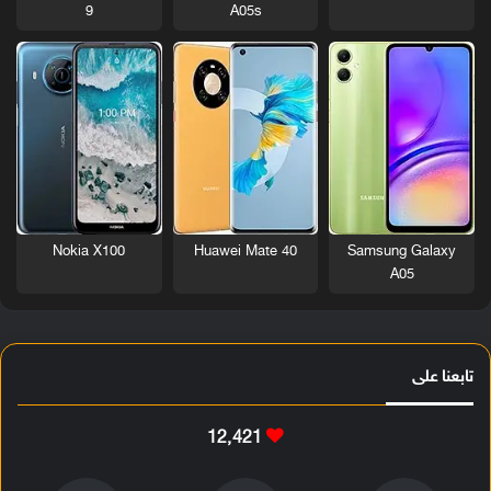
9
A05s
Nokia X100
Huawei Mate 40
Samsung Galaxy
A05
تابعنا على
12٬421