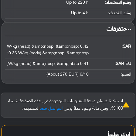
وضع الاستعداد:
Up to 220 h
وقت التحدث:
Up to 4 h
‏متفرقات‏
0.42 W/kg (head) &amp;nbsp; &amp;nbsp;
:
SAR
0.36 W/kg (body) &amp;nbsp; &amp;nbsp;
0.41 W/kg (head) &amp;nbsp; &amp;nbsp;
SAR EU:
السعر:
6/10 (About 270 EUR)
لا يمكننا ضمان صحة المعلومات الموجودة في هذه الصفحة بنسبة
100%، وفي حالة وجود خطأ يُرجى
التواصل معنا
لتصحيحه.
اترك تعليقاً