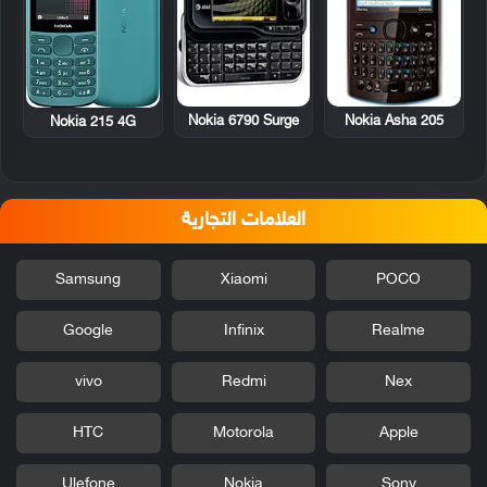
Nokia 6790 Surge
Nokia Asha 205
Nokia 215 4G
العلامات التجارية
Samsung
Xiaomi
POCO
Google
Infinix
Realme
vivo
Redmi
Nex
HTC
Motorola
Apple
Ulefone
Nokia
Sony