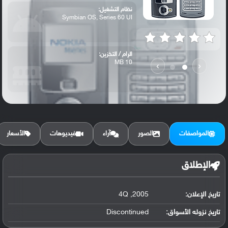
نظام التشغيل:
Symbian OS, Series 60 UI
الرام / التخزين:
10 MB
›
‹
الكاميرا الأساسية:
2 MP, LED flash
المواصفات
الصور
آراء
فيديوهات
الأسعار
الإطلاق
تاريخ الإعلان:
2005, 4Q
تاريخ نزوله الأسواق:
Discontinued