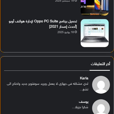
18 سبتمبر 2025
تحميل برنامج Oppo PC Suite لإدارة هواتف أوبو
[أحدث إصدار 2021]
18 يوليو 2025
أخر التعليقات
Karla
لدي مشكله في جهازي لا يعمل ويريد سوفتوير جديد واحتاج الى
تشغ...
يوسف
شكرا جزيلا...