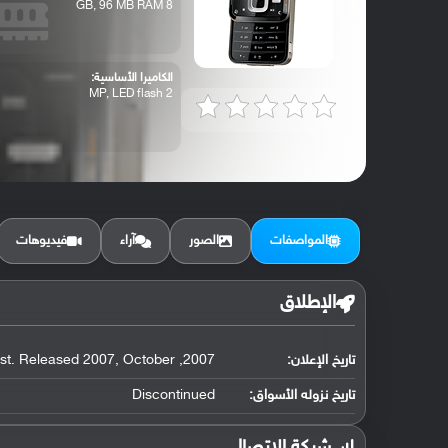
8 GB, 96 MB RAM
الكاميرا الأساسية:
2 MP, LED flash
المواصفات
الصور
آراء
فيديوهات
الإطلاق
تاريخ الإعلان:
2007, August. Released 2007, October
تاريخ نزوله الأسواق:
Discontinued