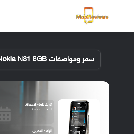
الرئيسية
سعر ومواصفات Nokia N81 8GB
تاريخ نزوله الأسواق:
Discontinued
الرام / التخزين: