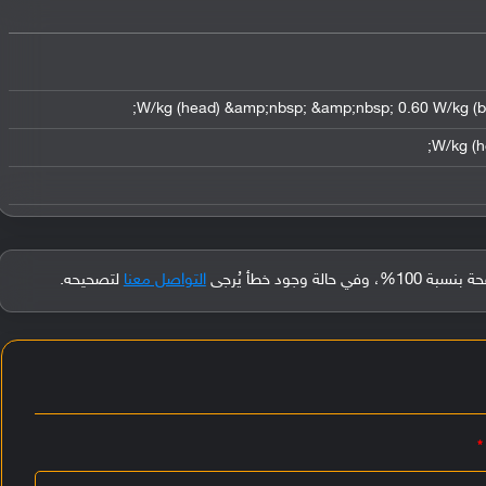
جود خطأ يُرجى
التواصل معنا
لتصحيحه.
*