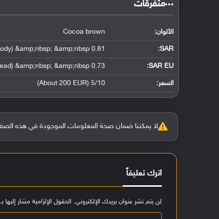
‏متفرقات‏
الألوان:
Cocoa brown
0.81 W/kg (head) &amp;nbsp; &amp;nbsp; 0.60 W/kg (body) &amp;nbsp; &amp;nbsp;
:
SAR
0.73 W/kg (head) &amp;nbsp; &amp;nbsp;
SAR EU:
السعر:
5/10 (About 200 EUR)
لا يمكننا ضمان صحة المعلومات الموجودة في هذه الصفحة بنسبة 100%، وفي حالة و
اترك تعليقاً
لن يتم نشر عنوان بريدك الإلكتروني.
الحقول الإلزامية مشار إليها بـ