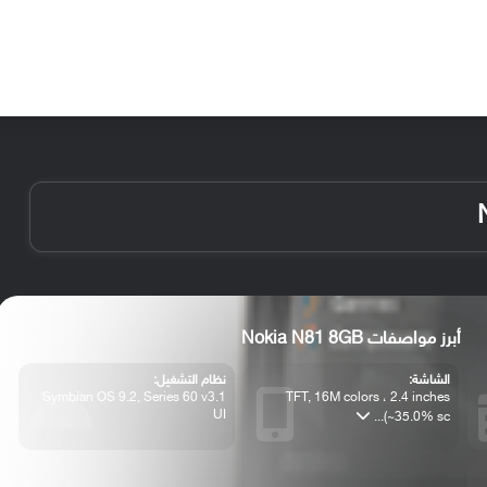
الأخبار
مقالات
الأجهزة
الأنظمة والتطبيقات
أبرز مواصفات Nokia N81 8GB
الشاشة:
نظام التشغيل:
Symbian OS 9.2, Series 60 v3.1
TFT, 16M colors ، 2.4 inches
UI
(~35.0% sc...