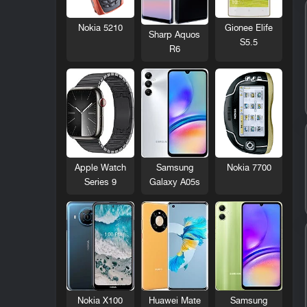
Nokia 5210
Gionee Elife
Sharp Aquos
S5.5
R6
Nokia 7700
Apple Watch
Samsung
Series 9
Galaxy A05s
Nokia X100
Huawei Mate
Samsung