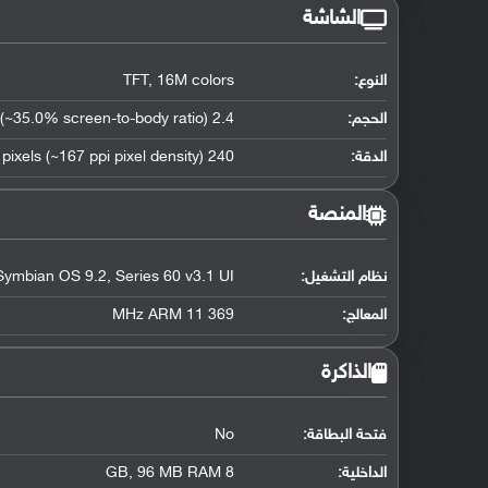
الشاشة
النوع:
TFT, 16M colors
الحجم:
2.4 inches (~35.0% screen-to-body ratio)
الدقة:
240 x 320 pixels (~167 ppi pixel density)
المنصة
نظام التشغيل
:
Symbian OS 9.2, Series 60 v3.1 UI
المعالج
:
369 MHz ARM 11
الذاكرة
فتحة البطاقة:
No
الداخلية:
8 GB, 96 MB RAM