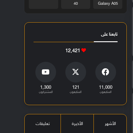
40
Galaxy A05
تابعنا على
12٬421
1٬300
121
11٬000
المتابعون
المتابعون
المشتركون
الأشهر
الأخيرة
تعليقات