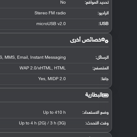
تحديد المواقع
:
No
الراديو:
Stereo FM radio
microUSB v2.0
:
USB
خصائص أخرى
الرسائل:
, MMS, Email, Instant Messaging
المتصفح:
WAP 2.0/xHTML, HTML
جافا:
Yes, MIDP 2.0
البطارية
وضع الاستعداد:
Up to 410 h
وقت التحدث:
Up to 4 h (2G) / 3 h (3G)