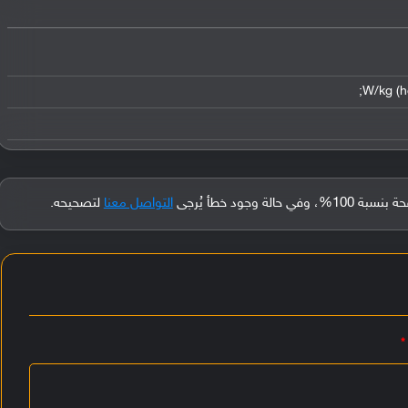
جود خطأ يُرجى
التواصل معنا
لتصحيحه.
*