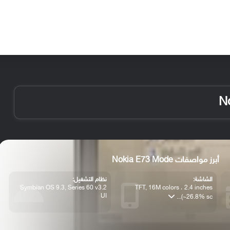
الأخبار
مقالات
الأجهزة
الأنظمة والتطبيقات
أبرز مواصفات Nokia E73 Mode
الشاشة:
نظام التشغيل:
Symbian OS 9.3, Series 60 v3.2
TFT, 16M colors ، 2.4 inches
UI
(~26.8% sc...