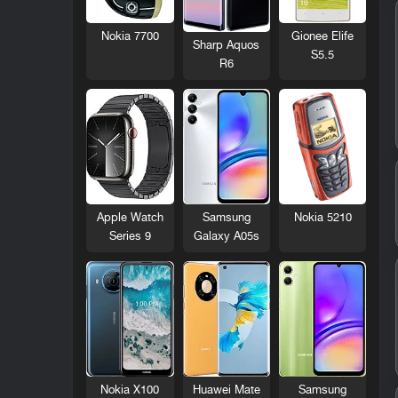
Nokia 7700
Gionee Elife
Sharp Aquos
S5.5
R6
Nokia 5210
Apple Watch
Samsung
Series 9
Galaxy A05s
Nokia X100
Huawei Mate
Samsung