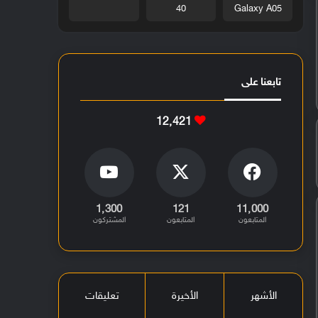
40
Galaxy A05
تابعنا على
12٬421
1٬300
121
11٬000
المتابعون
المتابعون
المشتركون
الأشهر
الأخيرة
تعليقات