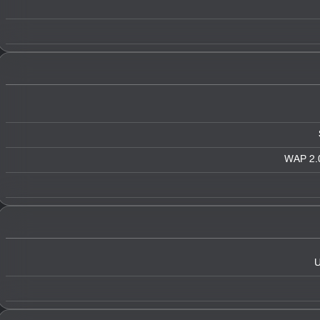
WAP 2.0
U