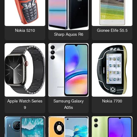
Nokia 5210
Gionee Elife S5.5
Sharp Aquos R6
Nokia 7700
Apple Watch Series
Samsung Galaxy
9
A05s