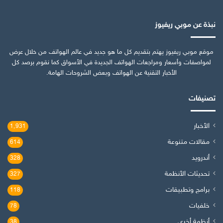
نبذة عن موبي ريفيوز
موقع موبي ريفيوز يهتم بتقديم كل ما هو جديد في عالم الهواتف من خلال عرض
لمواصفات وأسعار ومراجعات الهواتف الجديدة في الأسواق كما نقوم برصد كل
الأخبار التقنية عن الهواتف وبعض الشروحات الهامة.
تصنيفات
الأخبار
1٬931
مقالات متنوعة
614
أندرويد
328
تحديثات الأنظمة
327
برامج وتطبيقات
118
خلفيات
78
أنظمة أخرى
38