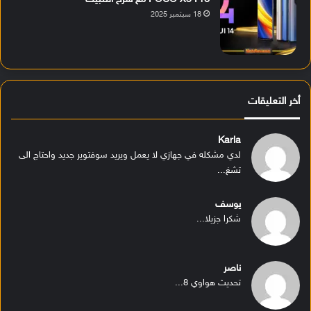
18 سبتمبر 2025
أخر التعليقات
Karla
لدي مشكله في جهازي لا يعمل ويريد سوفتوير جديد واحتاج الى
تشغ...
يوسف
شكرا جزيلا...
ناصر
تحديث هواوي 8...