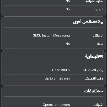
تحديد المواقع
:
No
الراديو:
No
خصائص أخرى
الرسائل:
SMS, Instant Messaging
جافا:
No
البطارية
وضع الاستعداد:
Up to 380 h
وقت التحدث:
Up to 5 h 20 min
‏متفرقات‏
الألوان:
Xpress-on covers