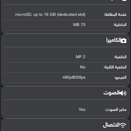
فتحة البطاقة:
microSD, up to 16 GB (dedicated slot)
الداخلية:
70 MB
الكاميرا
الخلفية:
2 MP
الخلفية الثانية:
No
الفيديو:
480p@30fps
الصوت
مكبر الصوت:
Yes
الاتصال