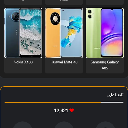
9
A05s
Nokia X100
Huawei Mate 40
Samsung Galaxy
A05
تابعنا على
12٬421