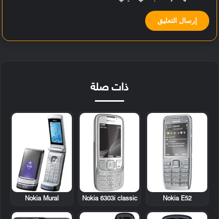
ذات صلة
Nokia Mural
Nokia 6303i classic
Nokia E52