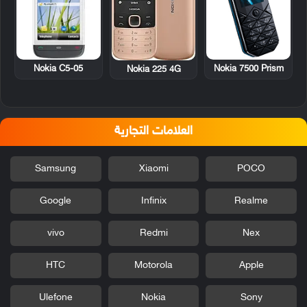
Nokia C5-05
Nokia 7500 Prism
Nokia 225 4G
العلامات التجارية
Samsung
Xiaomi
POCO
Google
Infinix
Realme
vivo
Redmi
Nex
HTC
Motorola
Apple
Ulefone
Nokia
Sony