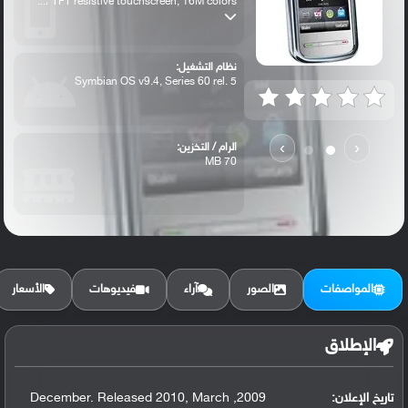
TFT resistive touchscreen, 16M colors ،...
نظام التشغيل:
Symbian OS v9.4, Series 60 rel. 5
›
‹
الرام / التخزين:
70 MB
الكاميرا الأساسية:
2 MP
المواصفات
الصور
آراء
فيديوهات
الأسعار
الإطلاق
تاريخ الإعلان:
2009, December. Released 2010, March