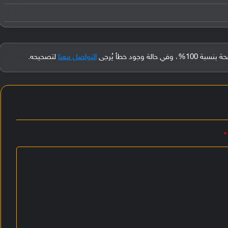
جود خطأ يُرجى
التواصل معنا
لتصحيحه.
*