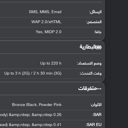
الرسائل:
SMS, MMS, Email
المتصفح:
WAP 2.0/xHTML
جافا:
Yes, MIDP 2.0
البطارية
وضع الاستعداد:
Up to 220 h
وقت التحدث:
Up to 3 h (2G) / 2 h 30 min (3G)
‏متفرقات‏
الألوان:
Bronze Black, Powder Pink
0.26 W/kg (head) &amp;nbsp; &amp;nbsp; 0.29 W/kg (body) &amp;nbsp; &amp;nbsp;
:
SAR
0.41 W/kg (head) &amp;nbsp; &amp;nbsp;
SAR EU: