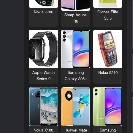
Nokia 7700
Gionee Elife
Sharp Aquos
S5.5
R6
Nokia 5210
Apple Watch
Samsung
Series 9
Galaxy A05s
Nokia X100
Huawei Mate
Samsung