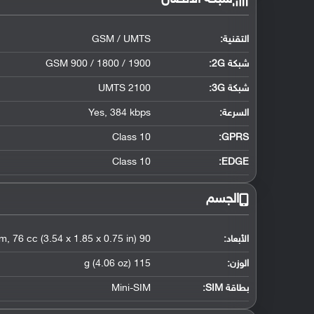
التقنية:
GSM / UMTS
شبكة 2G:
GSM 900 / 1800 / 1900
شبكة 3G
:
UMTS 2100
السرعة:
Yes, 384 kbps
Class 10
GPRS:
Class 10
EDGE:
الجسم
الأبعاد:
90 x 47 x 19 mm, 76 cc (3.54 x 1.85 x 0.75 in)
الوزن:
115 g (4.06 oz)
بطاقة SIM:
Mini-SIM