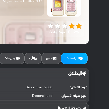
3.15 MP, autofocus, LED flash
2/5 - (1 صوت واحد)
المواصفات
الصور
آراء
فيديوهات
الإطلاق
تاريخ الإعلان:
2006, September
تاريخ نزوله الأسواق:
Discontinued
شبكة الاتصال