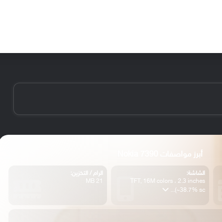
الأخبار
مقالات
الأجهزة
الأنظمة والتطبيقات
أبرز مواصفات Nokia 7390
الشاشة:
الرام / التخزين:
21 MB
TFT, 16M colors ، 2.3 inches
(~38.7% sc...