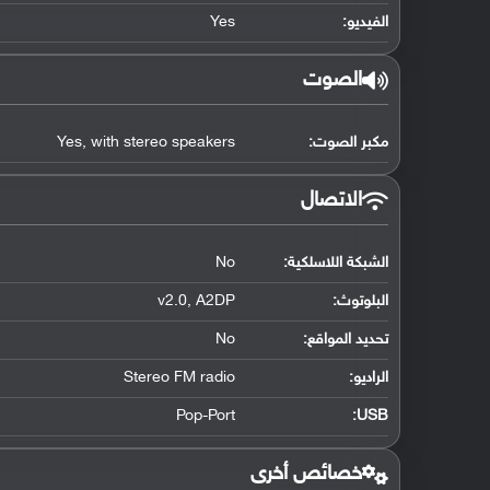
الفيديو:
Yes
الصوت
مكبر الصوت:
Yes, with stereo speakers
الاتصال
الشبكة اللاسلكية:
No
البلوتوث
:
v2.0, A2DP
تحديد المواقع
:
No
الراديو:
Stereo FM radio
Pop-Port
:
USB
خصائص أخرى