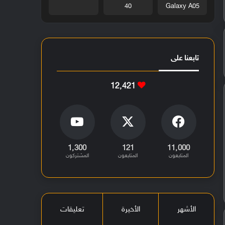
40
Galaxy A05
تابعنا على
12٬421
1٬300
121
11٬000
المتابعون
المتابعون
المشتركون
الأشهر
الأخيرة
تعليقات