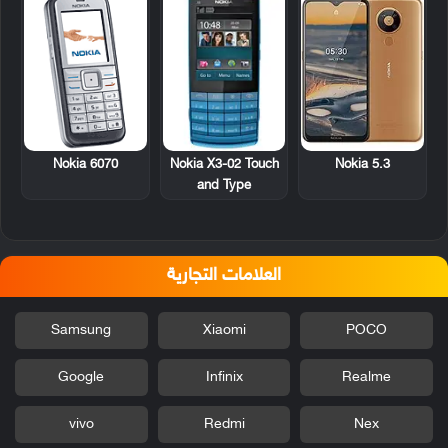
Nokia 6070
Nokia X3-02 Touch
Nokia 5.3
and Type
العلامات التجارية
Samsung
Xiaomi
POCO
Google
Infinix
Realme
vivo
Redmi
Nex