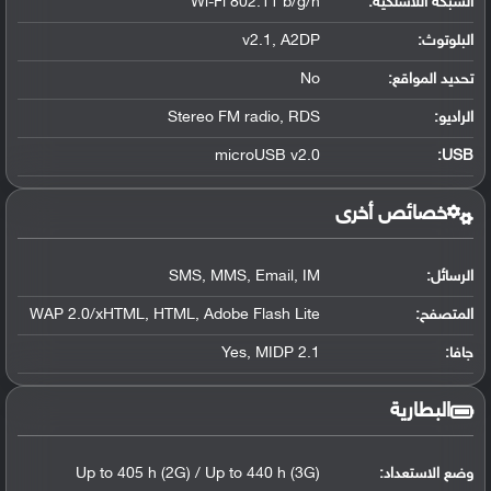
الشبكة اللاسلكية:
Wi-Fi 802.11 b/g/n
البلوتوث
:
v2.1, A2DP
تحديد المواقع
:
No
الراديو:
Stereo FM radio, RDS
microUSB v2.0
:
USB
خصائص أخرى
الرسائل:
SMS, MMS, Email, IM
المتصفح:
WAP 2.0/xHTML, HTML, Adobe Flash Lite
جافا:
Yes, MIDP 2.1
البطارية
وضع الاستعداد:
Up to 405 h (2G) / Up to 440 h (3G)