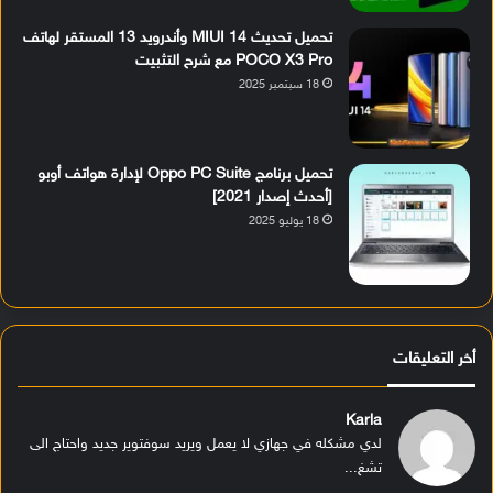
تحميل تحديث MIUI 14 وأندرويد 13 المستقر لهاتف
POCO X3 Pro مع شرح التثبيت
18 سبتمبر 2025
تحميل برنامج Oppo PC Suite لإدارة هواتف أوبو
[أحدث إصدار 2021]
18 يوليو 2025
أخر التعليقات
Karla
لدي مشكله في جهازي لا يعمل ويريد سوفتوير جديد واحتاج الى
تشغ...