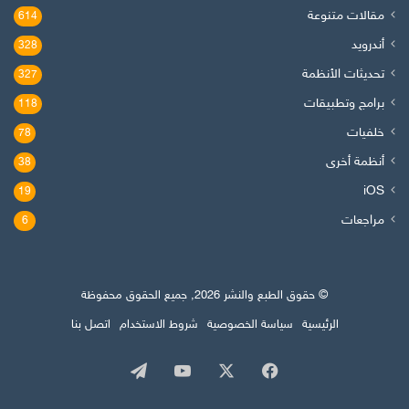
مقالات متنوعة
614
أندرويد
328
تحديثات الأنظمة
327
برامج وتطبيقات
118
خلفيات
78
أنظمة أخرى
38
iOS
19
مراجعات
6
© حقوق الطبع والنشر 2026, جميع الحقوق محفوظة
الرئيسية
سياسة الخصوصية
شروط الاستخدام
اتصل بنا
‫X
فيسبوك
‫YouTube
تيلقرام