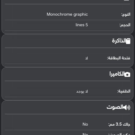
النوع:
Monochrome graphic
الحجم:
5 lines
الذاكرة
فتحة البطاقة:
لا
الكاميرا
الخلفية:
لا يوجد
الصوت
جاك 3.5 مم:
No