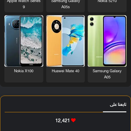
Nokia 5210
Apple Watch Series
Samsung Galaxy
9
A05s
Nokia X100
Huawei Mate 40
Samsung Galaxy
A05
تابعنا على
12٬421