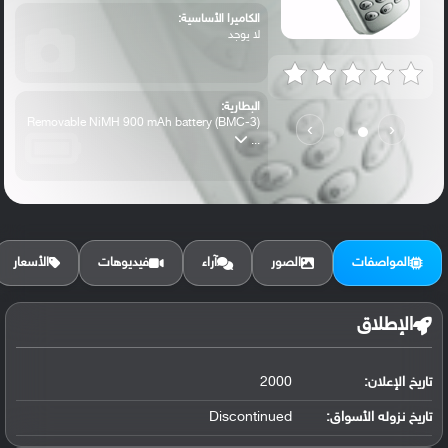
الكاميرا الأساسية:
لا يوجد
البطارية:
Removable NiMH 900 mAh battery (BMC-3)
›
‹
...
المواصفات
الصور
آراء
فيديوهات
الأسعار
الإطلاق
تاريخ الإعلان:
2000
تاريخ نزوله الأسواق:
Discontinued