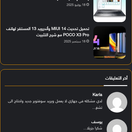
18 يوليو 2025
تحميل تحديث MIUI 14 وأندرويد 13 المستقر لهاتف
POCO X3 Pro مع شرح التثبيت
18 سبتمبر 2025
أخر التعليقات
Karla
لدي مشكله في جهازي لا يعمل ويريد سوفتوير جديد واحتاج الى
تشغ...
يوسف
شكرا جزيلا...