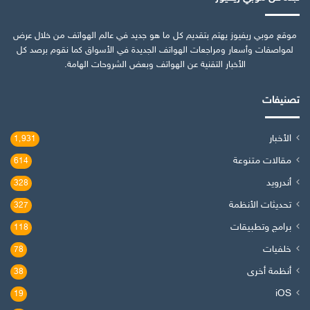
موقع موبي ريفيوز يهتم بتقديم كل ما هو جديد في عالم الهواتف من خلال عرض
لمواصفات وأسعار ومراجعات الهواتف الجديدة في الأسواق كما نقوم برصد كل
الأخبار التقنية عن الهواتف وبعض الشروحات الهامة.
تصنيفات
الأخبار
1٬931
مقالات متنوعة
614
أندرويد
328
تحديثات الأنظمة
327
برامج وتطبيقات
118
خلفيات
78
أنظمة أخرى
38
iOS
19