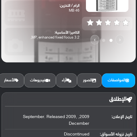
الرام / التخزين:
46 MB
الكاميرا الأساسية:
3.2 MP, enhanced fixed focus,
›
‹
المواصفات
الصور
آراء
فيديوهات
الأسعار
الإطلاق
تاريخ الإعلان:
2009, September. Released 2009,
December
تاريخ نزوله الأسواق:
Discontinued