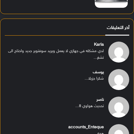
أخر التعليقات
Karla
لدي مشكله في جهازي لا يعمل ويريد سوفتوير جديد واحتاج الى
تشغ...
يوسف
شكرا جزيلا...
ناصر
تحديث هواوي 8...
accounts_Enteque
ههه...