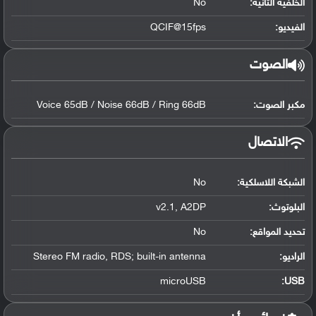
الخلفية الثانية:
No
الفيديو:
QCIF@15fps
الصوت
مكبر الصوت:
Voice 65dB / Noise 66dB / Ring 66dB
الاتصال
الشبكة اللاسلكية:
No
البلوتوث
:
v2.1, A2DP
تحديد المواقع
:
No
الراديو:
Stereo FM radio, RDS; built-in antenna
microUSB
:
USB