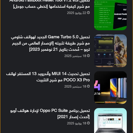
تحميل أداة Android Fastboot Reset Tool v1.2
مع شرح كيفية استخدامها [تخطي حساب جوجل]
22 يوليو 2025
تحميل Game Turbo 5.0 الجديد لهواتف شاومي
مع شرح طريقة تثبيته [الإصدار العالمي من الجيم
تربو – مُحدث بتاريخ 21 نوفمبر 2023]
18 سبتمبر 2025
تحميل تحديث MIUI 14 وأندرويد 13 المستقر لهاتف
POCO X3 Pro مع شرح التثبيت
18 سبتمبر 2025
تحميل برنامج Oppo PC Suite لإدارة هواتف أوبو
[أحدث إصدار 2021]
18 يوليو 2025