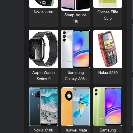
Nokia 7700
Gionee Elife
Sharp Aquos
S5.5
R6
Nokia 5210
Apple Watch
Samsung
Series 9
Galaxy A05s
Nokia X100
Huawei Mate
Samsung