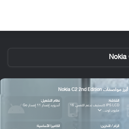
الأخبار
مقالات
الأجهزة
الأنظمة والتطبيقات
أبرز مواصفات Nokia C2 2nd Edition
الشاشة:
نظام التشغيل:
IPS LCD كابستيف تدعم اللمس, 16
أندرويد إصدار 11 إصدار Go
مليون لون...
الرام / التخزين:
الكاميرا الأساسية: