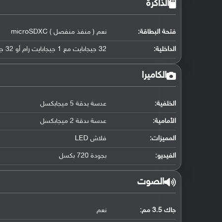
الذاكرة
فتحة البطاقة:
نعم ( منفذ منفصل ) microSDXC
الداخلية:
32 جيجابايت مع 1 جيجابايت رام أو 32 جيجابايت مع 2 جيجابايت رام eMMC 5.1
الكاميرا
الخلفية:
عدسة بدقة 5 ميجابكسل
الأمامية:
عدسة بدقة 2 ميجابكسل
المميزات:
فلاش LED
الفيديو:
بجودة 720 بكسل
الصوت
جاك 3.5 مم:
نعم