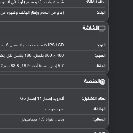
بطاقة SIM:
شريحة واحدة (نانو سيم ) أو ثنائي الشريح
البناء:
زجاج من الأمام وإطار الهاتف وظهره من 
الشاشة
النوع:
IPS LCD كابستيف تدعم اللمس, 16 مليون لون
الحجم:
480 × 960 بكسل، 188 بكسل لكل إنش
الدقة:
5.7 إنش, نسبة أبعاد 18:9, 83.8 سم2 (حوالي 7.7 ٪ نسبة إستحواذ الشاشة)
المنصة
نظام التشغيل
:
أندرويد إصدار 11 إصدار Go
الرقاقة
:
غير معروف
المعالج
:
رباعي النواة 1.5 جيجاهيرتز