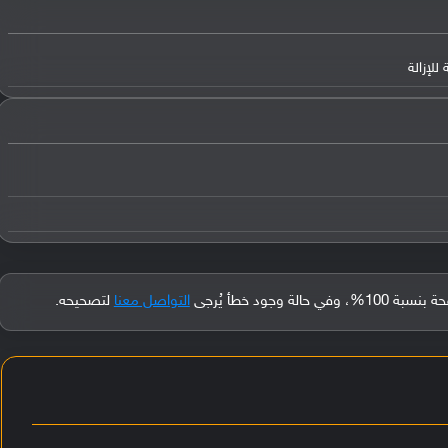
جود خطأ يُرجى
التواصل معنا
لتصحيحه.