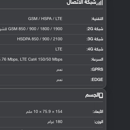
شبكة الاتصال
التقنية:
GSM / HSPA / LTE
شبكة 2G:
GSM 850 / 900 / 1800 / 1900 للشريحة الأولى والثانية لإصدار الشريحتين فقط
شبكة 3G
:
HSDPA 850 / 900 / 2100
شبكة 4G
:
LTE
السرعة:
.76 Mbps, LTE Cat4 150/50 Mbps
GPRS:
نعم
EDGE:
نعم
الجسم
الأبعاد:
154 × 75.9 × 10 ملم
الوزن:
180 غرام