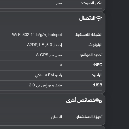
مكبر الصوت:
نعم
الاتصال
الشبكة اللاسلكية:
Wi-Fi 802.11 b/g/n, hotspot
البلوتوث
:
إصدار 5.0, A2DP, LE
تحديد المواقع
:
نعم, مع A-GPS
NFC
:
لا
الراديو:
راديو FM لاسلكي
USB
:
مايكرو يو إس بي 2.0
خصائص أخرى
أجهزة الاستشعار:
التسارع