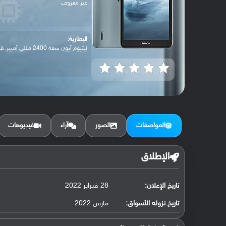
غير معروف
البطارية:
ليثيوم أيون سعة 2400 مللي أمبير, قابلة ل...
المواصفات
الصور
آراء
فيديوهات
الإطلاق
تاريخ الإعلان:
28 فبراير 2022
تاريخ نزوله الأسواق:
مارس 2022