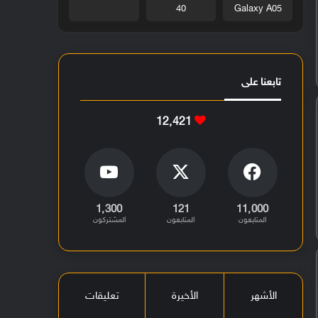
40
Galaxy A05
تابعنا على
12٬421
1٬300
121
11٬000
المتابعون
المتابعون
المشتركون
الأشهر
الأخيرة
تعليقات