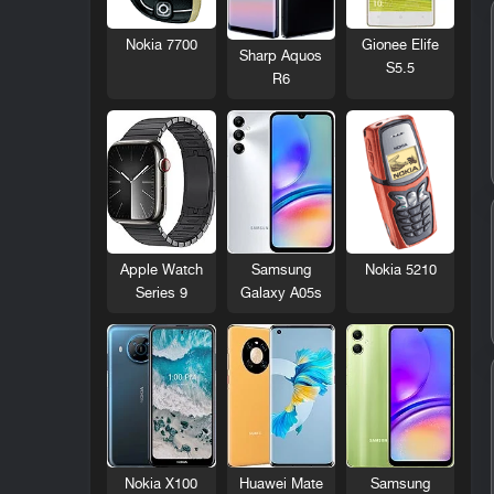
Nokia 7700
Gionee Elife
Sharp Aquos
S5.5
R6
Nokia 5210
Apple Watch
Samsung
Series 9
Galaxy A05s
Nokia X100
Huawei Mate
Samsung