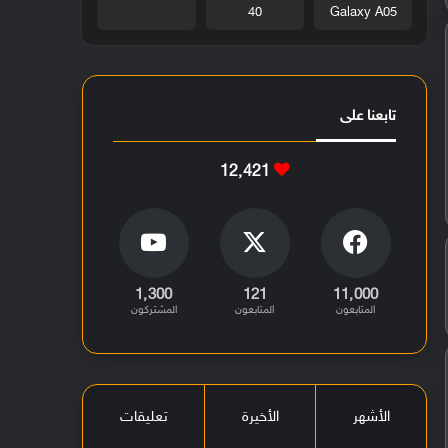
40
Galaxy A05
تابعنا على
12٬421
1٬300
121
11٬000
المتابعون
المتابعون
المشتركون
الأشهر
الأخيرة
تعليقات