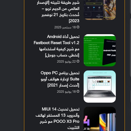
شرح طريقة تثبيته [الإصدار
العالمي من الجيم تربو –
مُحدث بتاريخ 21 نوفمبر
2023]
18 سبتمبر 2025
تحميل أداة Android
Fastboot Reset Tool v1.2
مع شرح كيفية استخدامها
[تخطي حساب جوجل]
22 يوليو 2025
تحميل برنامج Oppo PC
Suite لإدارة هواتف أوبو
[أحدث إصدار 2021]
18 يوليو 2025
تحميل تحديث MIUI 14
وأندرويد 13 المستقر لهاتف
POCO X3 Pro مع شرح
التثبيت