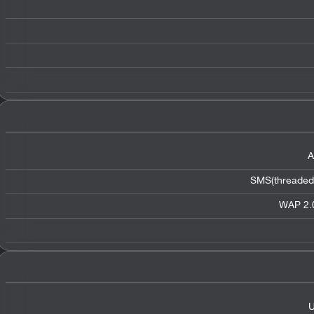
A
SMS(threaded 
WAP 2.0
U