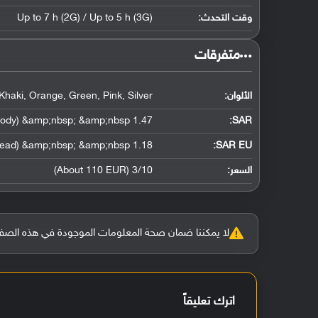
وقت التحدث:
Up to 7 h (2G) / Up to 5 h (3G)
‏متفرقات‏
الألوان:
Khaki, Orange, Green, Pink, Silver
1.47 W/kg (head) &amp;nbsp; &amp;nbsp; 1.38 W/kg (body) &amp;nbsp; &amp;nbsp;
:
SAR
1.18 W/kg (head) &amp;nbsp; &amp;nbsp;
SAR EU:
السعر:
3/10 (About 110 EUR)
لا يمكننا ضمان صحة المعلومات الموجودة في هذه الصفحة بنسبة 100%، وفي حالة و
اترك تعليقاً