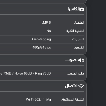
الكاميرا
الخلفية:
5 MP,
الخلفية الثانية:
No
المميزات:
Geo-tagging
الفيديو:
480p@15fps
الصوت
مكبر الصوت:
ce 73dB / Noise 65dB / Ring 75dB
الاتصال
الشبكة اللاسلكية:
Wi-Fi 802.11 b/g