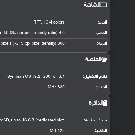
الشاشة
النوع:
TFT, 16M colors
الحجم:
4.0 inches (~50.6% screen-to-body ratio)
الدقة:
800 x 352 pixels (~219 ppi pixel density)
المنصة
نظام التشغيل
:
Symbian OS v9.2, S60 rel. 3.1
المعالج
:
330 MHz
الذاكرة
فتحة البطاقة:
roSD, up to 16 GB (dedicated slot)
الداخلية:
128 MB