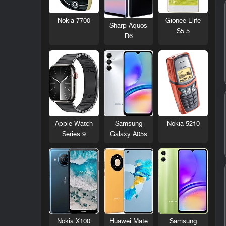
Nokia 7700
Gionee Elife
Sharp Aquos
S5.5
R6
Nokia 5210
Apple Watch
Samsung
Series 9
Galaxy A05s
Nokia X100
Huawei Mate
Samsung