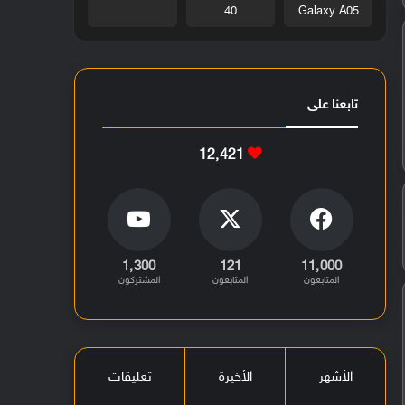
40
Galaxy A05
تابعنا على
12٬421
1٬300
121
11٬000
المتابعون
المتابعون
المشتركون
الأشهر
الأخيرة
تعليقات