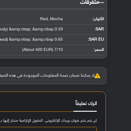
‏متفرقات‏
الألوان:
Red, Mocha
0.59 W/kg (head) &amp;nbsp; &amp;nbsp; 0.72 W/kg (body) &amp;nbsp; &amp;nbsp;
:
SAR
0.65 W/kg (head) &amp;nbsp; &amp;nbsp;
SAR EU:
السعر:
7/10 (About 400 EUR)
لا يمكننا ضمان صحة المعلومات الموجودة في هذه الصفحة بنسبة 100%، وفي حالة و
اترك تعليقاً
لن يتم نشر عنوان بريدك الإلكتروني.
الحقول الإلزامية مشار إليها بـ