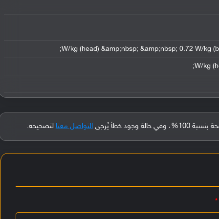
جود خطأ يُرجى
التواصل معنا
لتصحيحه.
*