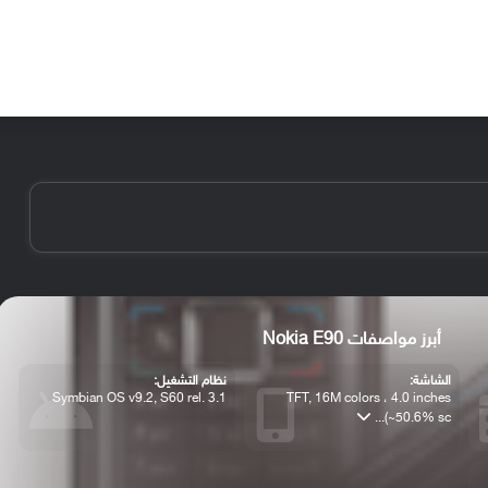
الأخبار
مقالات
الأجهزة
الأنظمة والتطبيقات
أبرز مواصفات Nokia E90
الشاشة:
نظام التشغيل:
Symbian OS v9.2, S60 rel. 3.1
TFT, 16M colors ، 4.0 inches
(~50.6% sc...