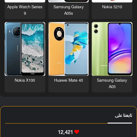
Nokia 5210
Apple Watch Series
Samsung Galaxy
9
A05s
Nokia X100
Huawei Mate 40
Samsung Galaxy
A05
تابعنا على
12٬421