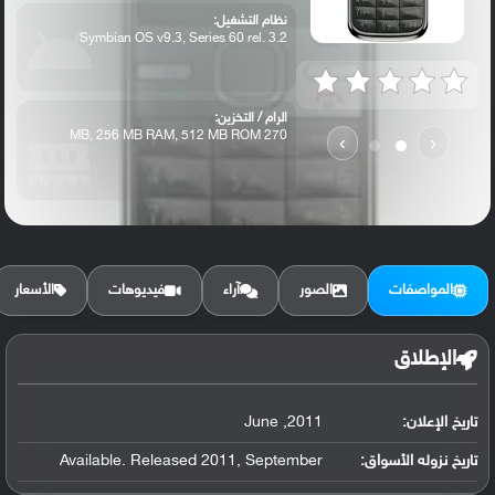
نظام التشغيل:
Symbian OS v9.3, Series 60 rel. 3.2
الرام / التخزين:
270 MB, 256 MB RAM, 512 MB ROM
›
‹
الكاميرا الأساسية:
5 MP, fixed focus, LED flash
المواصفات
الصور
آراء
فيديوهات
الأسعار
الإطلاق
تاريخ الإعلان:
2011, June
تاريخ نزوله الأسواق:
Available. Released 2011, September