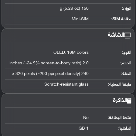
الوزن:
150 g (5.29 oz)
بطاقة SIM:
Mini-SIM
الشاشة
النوع:
OLED, 16M colors
الحجم:
2.0 inches (~24.9% screen-to-body ratio)
الدقة:
240 x 320 pixels (~200 ppi pixel density)
طبقة الحماية:
Scratch-resistant glass
الذاكرة
فتحة البطاقة:
No
الداخلية:
1 GB