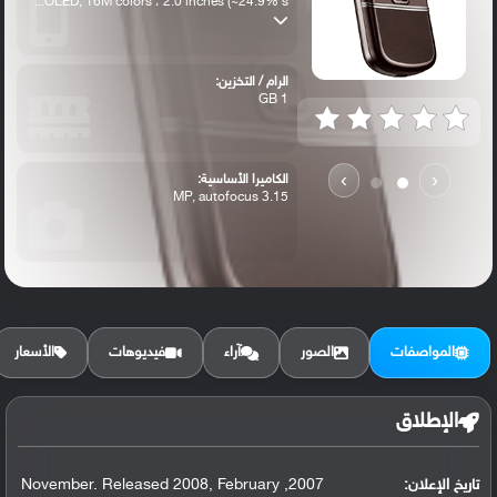
OLED, 16M colors ، 2.0 inches (~24.9% s...
الرام / التخزين:
1 GB
›
‹
الكاميرا الأساسية:
3.15 MP, autofocus
المواصفات
الصور
آراء
فيديوهات
الأسعار
الإطلاق
تاريخ الإعلان:
2007, November. Released 2008, February