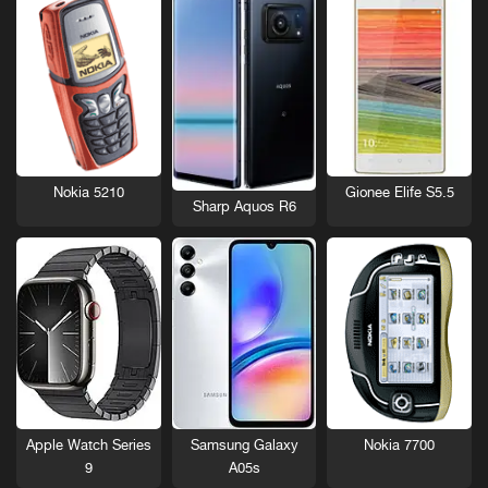
Nokia 5210
Gionee Elife S5.5
Sharp Aquos R6
Nokia 7700
Apple Watch Series
Samsung Galaxy
9
A05s